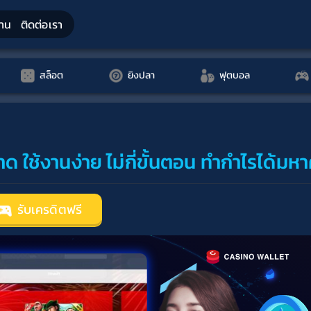
งาน
ติดต่อเรา
สล็อต
ยิงปลา
ฟุตบอล
 ใช้งานง่าย ไม่กี่ขั้นตอน ทำกำไรได้มห
รับเครดิตฟรี