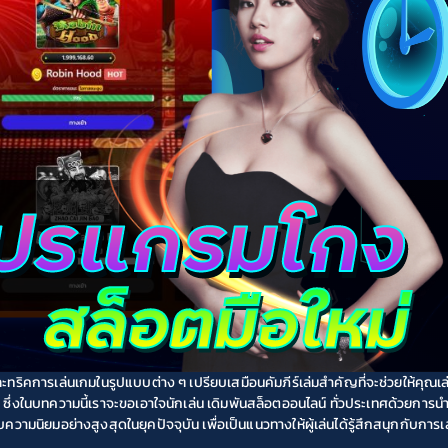
ทริคการเล่นเกมในรูปแบบต่าง ๆ เปรียบเสมือนคัมภีร์เล่มสำคัญที่จะช่วยให้คุณเล่
 ซึ่งในบทความนี้เราจะขอเอาใจนักเล่น เดิมพันสล็อตออนไลน์ ทั่วประเทศด้วยการ
ความนิยมอย่างสูงสุดในยุคปัจจุบัน เพื่อเป็นแนวทางให้ผู้เล่นได้รู้สึกสนุกกับการ