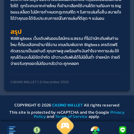
โตได้  ถูกใจเกมจากค่ายไหน ก็เข้ามาเลือกใช้งานได้ตามต้องการ big 
bossสล็อต ไม่มีการกำหนดกฎเกณฑ์ใด ๆ ในการเล่นทั้งสิ้น สบายใจ
ได้ว่าคุณจะได้รับประสบการณ์ในการเล่นที่ดีสุด ๆ แน่นอน
สรุป
168Bigboss เว็บเดิมพันออนไลน์กระแสแรง ที่ไม่ว่านักเดิมพันท่าน
ไหน ก็ต้องเลือกเข้ามาใช้งาน เกมเดิมพันจาก Bigboss เครดิตฟรี 
คัดสรรมาเป็นอย่างดี คุณภาพสูงพร้อมทำเงินกำไรจากการเล่น ให้
คุณได้แบบไม่มีขีดจำกัด เข้าวางเดิมพันได้ไม่มีขั้นต่ำ จ่ายหนัก จ่ายดี 
จ่ายจริงทุกยอดไม่ต้องกลัวว่าจะถูกหลอก
CASINO WALLET | 21 December 2023
COPYRIGHT © 2026
CASINO WALLET
All rights reserved
This site is protected by reCAPTCHA and the Google
Privacy
Policy
and
Terms of Service
apply.