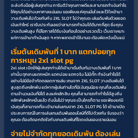
จะส่งถึงมือผู้เล่นทุกท่าน การันตีว่าคุณภาพดีและสามารถทำเงินกำไร
ให้คุณได้อย่างมหาศาลแน่นอน ขอเพียงแค่คุณมั่นใจและไว้ใจเข้ามา
วางเดิมพันไปด้วยกันกับ 2XL SLOT ไม่ว่าคุณจะเล่นเดิมพันด้วยยอด
เงินเท่าไหร่ เรารับประกันเลยว่าสามารถทำเงินได้ดีมากที่สุด ยิ่งคุณ
วางเดิมพันสูง ก็มีโอกาสได้รับเงินก้อนโตอย่างรวดเร็ว เว็บเราเหมาะ
แก่การเข้ามาทำเงินสุด ๆ หากพลาดเข้าใช้งานจะต้องผิดหวังเป็นแน่
เริ่มต้นเดิมพันที่ 1 บาท แตกบ่อยทุก
การหมุน 2xl slot pg
2xl slot เปิดให้ผู้เล่นทุกท่านได้เข้ามาเริ่มต้นกันวางเดิมพันที่ 1 บาท
เท่านั้น ทุกเกมแตกหนัก แตกบ่อย แตกจริง ไม่มีกั๊ก ทำเงินกำไรได้
อย่างไม่มีข้อจำกัดตลอดการเล่น เกมจาก 2XL SLOT วางเดิมพันได้
สูงสุดถึงหลักพัน แต่หากผู้เล่นท่านใดที่มีเงินทุนน้อย คุณก็ลงเดิมพัน
ตามจำนวนเงินที่มีได้ ลงแค่หลักสิบ คุณก็สามารถทำกำไรได้สูงถึง
หลักพันหลักหมื่นแล้ว ดังนั้นไม่ว่าคุณจะเป็นใครก็ตาม ขอเพียงแค่มี
เงินทุนก็สามารถที่จะเข้ามาเล่นเกมจาก 2XL SLOT PG ได้ เข้ามาเปิด
ประสบการณ์ในการเล่นเกมเดิมพันออนไลน์ที่ดีไปด้วยกัน รับรองว่า
คุณจะต้องติดอกติดใจกับเกมเดิมพันที่โดดเด่นของเราแน่นอน
จ่ายไม่จำกัดทุกยอดเดิมพัน ต้องเล่น