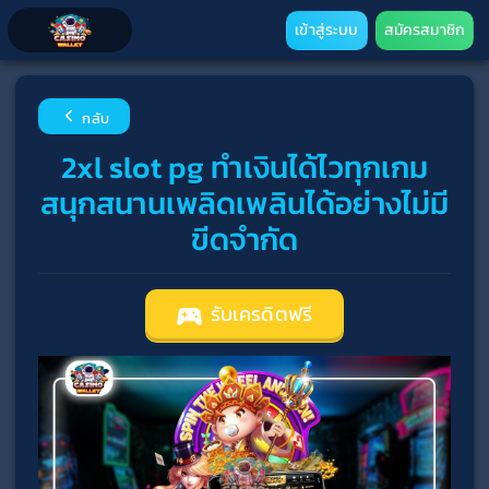
เข้าสู่ระบบ
สมัครสมาชิก
กลับ
2xl slot pg ทำเงินได้ไวทุกเกม
สนุกสนานเพลิดเพลินได้อย่างไม่มี
ขีดจำกัด
รับเครดิตฟรี