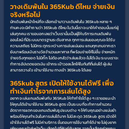
วางเดิมพันใน 365Kub ดีไหม จ่ายเงิน
จริงหรือไม่
นักเดิมพันหน้าใหม่ที่จะเลือกเข้ามาวางเดิมพันใน 365kub หลาย ๆ 
ท่านคงจะมีคำถามว่า 365kub ดีไหม ในวันนี้เราจะมาให้คำตอบนั้นแก่ผู้
เล่นทุกคน เราขอบอกเลยว่าเว็บเรานั้นเป็นผู้ให้บริการเกมเดิมพัน
ออนไลน์ ที่มีระบบมาตรฐานระดับสากล ทุกการเล่นของคุณจะได้รับ
ความเสถียร ไม่มีกระตุกระหว่างการเล่นแน่นอน แถมทุกเกมจากเรา
ยังมาพร้อมเงินรางวัลจำนวนมหาศาล ที่พร้อมจ่ายให้ไม่อั้น จ่ายหนัก 
จ่ายจริงทุกยอด ไม่มีกั๊ก ไม่ต้องกลัวว่าเล่นแล้วจะไม่ได้เงิน ระบบเราจะ
ทำการอัปเดตยอดเงิน เข้ากระเป๋าวอลเล็ทให้ในทันทีที่เล่นได้ ผู้เล่น
สามารถวางใจ เข้ามาใช้งาน ทางเข้า 365kub ได้เลย
365kub สูตร เปิดให้ใช้งานได้ฟรี เพื่อ
ทำเงินกำไรจากการเล่นได้สูง
อยากจะเล่นเกมเดิมพันกับ 365Kub ให้ทำกำไรได้สูง ๆ เราขอแนะนำ
ให้คุณได้เข้ามาใช้งาน 365Kub สูตร เป็นระบบที่จะทำการคำนวณ
อัตราการแตกของเกมเดิมพันรูปแบบต่าง ๆ ให้กับคุณอย่างแม่นยำ 
พร้อมให้คุณทำเงินในการเล่นได้มาก ไม่มีสะดุด 365kub สูตร เปิดให้
เข้าใช้งานได้ฟรี ไม่มีค่าบริการ ขั้นตอนการใช้งานทำได้ง่าย ไม่ยุ่งยาก 
เพียงคุณเข้าสู่หน้าเว็บ เลือกไปที่ฟังก์ชันสูตร จากนั้นเลือกค่ายเกม