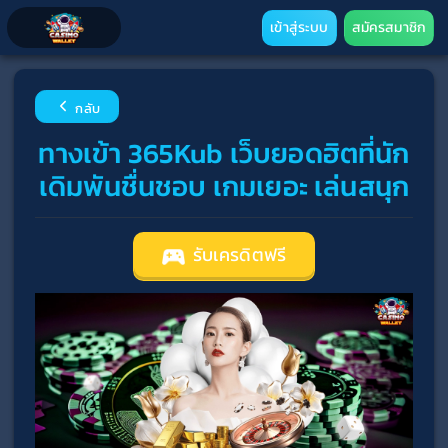
เข้าสู่ระบบ
สมัครสมาชิก
กลับ
ทางเข้า 365Kub เว็บยอดฮิตที่นัก
เดิมพันชื่นชอบ เกมเยอะ เล่นสนุก
รับเครดิตฟรี