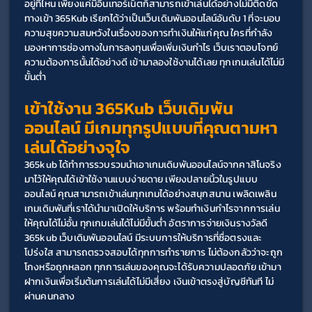
อยู่ที่ไหน เพียงแค่มีอินเทอร์เน็ตก็สามารถเข้าเล่นได้อย่างไม่มีติดขัด 
ทางเข้า 365Kub เรียกได้ว่าเป็นเว็บเดิมพันออนไลน์อันดับ 1 ที่จะมอบ
ความสุขความสมหวังในเรื่องของการทำเงินให้แก่คุณ ใครที่กำลัง
มองหาการช่องทางในการลงทุนเพื่อเพิ่มเงินกำไร เว็บเราตอบโจทย์
ความต้องการนั้นได้อย่างดี เข้ามาลองใช้งานได้เลย ทุกเกมเล่นได้ไม่มี
ขั้นต่ำ
เข้าใช้งาน 365Kub เว็บเดิมพัน
ออนไลน์ มีเกมทุกรูปแบบที่คุณตามหา 
เล่นได้อย่างจุใจ
365kub ได้ทำการรวบรวมนำเอาเกมเดิมพันออนไลน์จากคาสิโนจริง 
มาไว้ให้คุณได้เข้าใช้งานแบบง่ายดาย เพียงปลายนิ้วในรูปแบบ
ออนไลน์ คุณสามารถเข้าเล่นทุกเกมได้อย่างสนุกสนาน เพลิดเพลิน 
เกมเดิมพันที่เราได้นำมาเปิดให้บริการ พร้อมทำเงินกำไรจากการเล่น
ให้คุณได้ไม่อั้น ทุกเกมเล่นได้ไม่มีขั้นต่ำ อัตราการจ่ายเงินรางวัลดี 
365kub เว็บเดิมพันออนไลน์ มีระบบการให้บริการที่ซื่อตรงและ
โปร่งใส สามารถตรวจสอบได้ทุกการทำรายการ ไม่ต้องกลัวว่าจะถูก
โกงหรือถูกหลอก ทุกการเล่นของคุณจะได้รับความปลอดภัย เข้ามา
ฝากเงินเพื่อเริ่มต้นการเล่นได้ไม่มีเสี่ยง เงินเข้าตรงสู่บัญชีทันที ไม่
ผ่านคนกลาง 