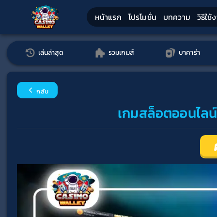
หน้าแรก
โปรโมชั่น
บทความ
วิธีใช้
เล่นล่าสุด
รวมเกมส์
บาคาร่า
กลับ
เกมสล็อตออนไลน์ร