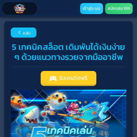
เข้าสู่ระบบ
สมัครสมาชิก
กลับ
5 เทคนิคสล็อต เดิมพันได้เงินง่าย
ๆ ด้วยแนวทางรวยจากมืออาชีพ
รับเครดิตฟรี