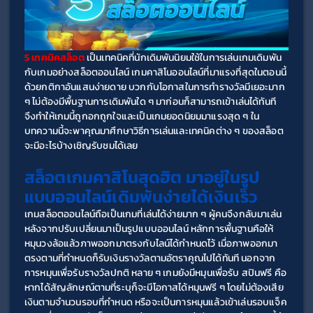
5 เทคนิคสล็อต
 เป็นเทคนิคที่นักเดิมพันนิยมใช้ในการเล่นเกมเดิมพัน
กับเกมอย่างสล็อตออนไลน์ เกมคาสิโนออนไลน์ที่มาแรงที่สุดในตอนนี้ 
ด้วยกติกาอันแสนง่ายดาย บวกกับโอกาสในการทำรางวัลมีเยอะมาก 
ๆ ไม่ต้องมีพื้นฐานการเดิมพันใด ๆ มาก่อนก็สามารถเข้าเล่นได้ทันที 
จึงทำให้เกมนี้ถูกอกถูกใจและเป็นเกมยอดนิยมมาแรงสุด ๆ ใน
บทความนี้จะพาคุณมาศึกษาวิธีการเล่นและเทคนิคต่าง ๆ ของสล็อต
จะมีอะไรบ้างเชิญรับชมได้เลย
สล็อตเกมคาสิโนสุดฮิต มาอยู่ในรูป
แบบออนไลน์เดิมพันง่ายได้เงินเร็ว
เกมสล็อตออนไลน์ถือเป็นเกมที่เล่นได้ง่ายมาก ๆ ผู้คนจึงกลับมาเล่น
หลังจากปรับเปลี่ยนมาเป็นรูปแบบออนไลน์ หลักการพื้นฐานคือให้
หมุนวงล้อแล้วภาพออกมาตรงกับไลน์ได้กำหนดไว้ เมื่อภาพออกมา
ตรงตามที่กำหนดก็รับเงินรางวัลตามอัตราคูณไปได้ทันที นอกจาก
การหมุนเพื่อรับรางวัลปกติ หลาย ๆ เกมยังมีหมุนเพื่อรับ สปินฟรี คือ 
หากได้สัญลักษณ์ตามที่ระบุก็จะมีโอกาสได้หมุนฟรี ๆ โดยไม่ต้องเสีย
เงินตามจำนวนรอบที่กำหนด หรือจะเป็นการหมุนแล้วเข้าเล่นรอบแจ็ค