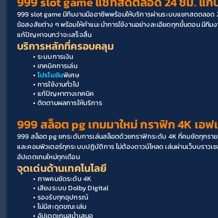
999 slot game แชทสดตลอด 24 ชม. แก้ป
999 slot game มีทีมงานมืออาชีพพร้อมให้บริการผ่านระบบแชทสดตลอด 24 ชั
ข้อสงสัยต่าง ๆ พร้อมให้คำแนะนำการใช้งานอย่างละเอียดทุกขั้นตอน มีที
แก้ปัญหาจนกว่าจะเสร็จสิ้น
บริการหลักที่ครอบคลุม
ระบบการเงิน
เทคนิคการเล่น
โปรโมชัน
พิเศษ
การใช้งานทั่วไป
แก้ปัญหาทางเทคนิค
ติดตามผลการให้บริการ
999 สล็อต pg เกมมาใหม่ กราฟิก 4K เอฟ
999 สล็อต pg ยกระดับการเล่นสล็อตด้วยกราฟิกระดับ 4K ที่คมชัดทุกราย
และคอมพิวเตอร์ทุกระบบปฏิบัติการ ไม่ต้องดาวน์โหลด เล่นผ่านเว็บบราวเซ
อัปเดตเกมใหม่ทุกเดือน
จุดเด่นด้านเทคโนโลยี
ภาพคมชัดระดับ 4K
เสียงระบบ Dolby Digital
รองรับทุกอุปกรณ์
ไม่มีสะดุดขณะเล่น
อัปเดตเกมสม่ำเสมอ