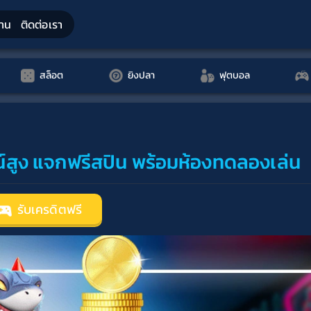
งาน
ติดต่อเรา
สล็อต
ยิงปลา
ฟุตบอล
น์สูง แจกฟรีสปิน พร้อมห้องทดลองเล่น
รับเครดิตฟรี