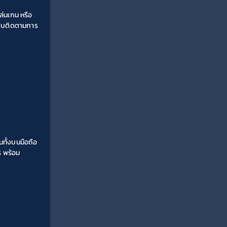
ล่นเกม หรือ
ระบบติดตามการ
ทั้งบนมือถือ
ร พร้อม