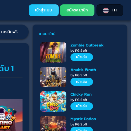
เข้าสู่ระบบ
สมัครสมาชิก
TH
เครดิตฟรี
เกมมาใหม่
Zombie Outbreak
by PG Soft
เข้าเล่น
ับ 1
Anubis Wrath
by PG Soft
เข้าเล่น
Chicky Run
by PG Soft
เข้าเล่น
Mystic Potion
by PG Soft
เข้าเล่น