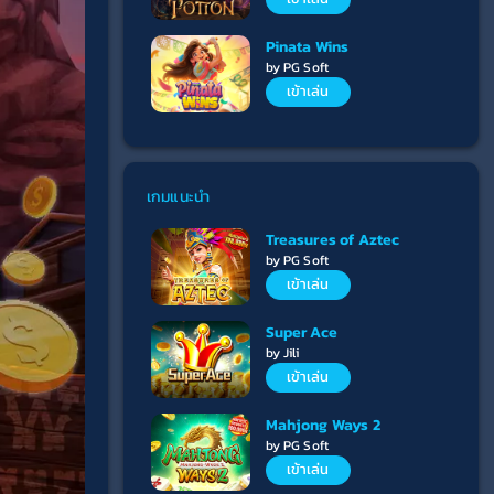
Pinata Wins
by PG Soft
เข้าเล่น
เกมแนะนำ
Treasures of Aztec
by PG Soft
เข้าเล่น
Super Ace
by Jili
เข้าเล่น
Mahjong Ways 2
by PG Soft
เข้าเล่น