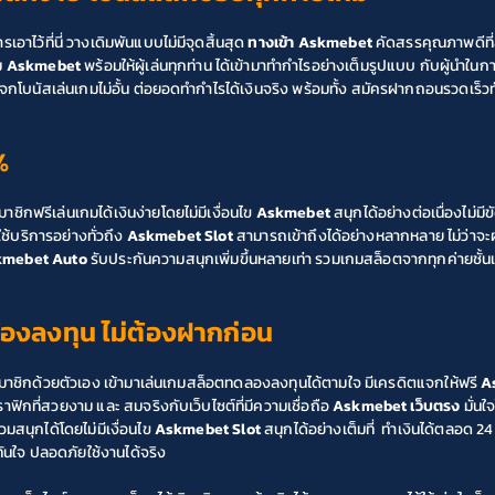
าไว้ที่นี่ วางเดิมพันแบบไม่มีจุดสิ้นสุด 
ทางเข้า Askmebet 
คัดสรรคุณภาพดีที่
 
Askmebet 
พร้อมให้ผู้เล่นทุกท่าน ได้เข้ามาทำกำไรอย่างเต็มรูปแบบ กับผู้นำในกา
จกโบนัสเล่นเกมไม่อั้น ต่อยอดทำกำไรได้เงินจริง พร้อมทั้ง สมัครฝากถอนรวดเร็วทัน
%
ิกฟรีเล่นเกมได้เงินง่ายโดยไม่มีเงื่อนไข 
Askmebet 
สนุกได้อย่างต่อเนื่องไม่มีข
ช้บริการอย่างทั่วถึง 
Askmebet Slot 
สามารถเข้าถึงได้อย่างหลากหลาย ไม่ว่าจะ
mebet Auto 
รับประกันความสนุกเพิ่มขึ้นหลายเท่า รวมเกมสล็อตจากทุกค่ายชั้นแน
องลงทุน ไม่ต้องฝากก่อน
รสมาชิกด้วยตัวเอง เข้ามาเล่นเกมสล็อตทดลองลงทุนได้ตามใจ มีเครดิตแจกให้ฟรี 
ฟิกที่สวยงาม และ สมจริงกับเว็บไซต์ที่มีความเชื่อถือ 
Askmebet เว็บตรง 
มั่นใ
สนุกได้โดยไม่มีเงื่อนไข 
Askmebet Slot 
สนุกได้อย่างเต็มที่  ทำเงินได้ตลอด 24 
ทันใจ ปลอดภัยใช้งานได้จริง