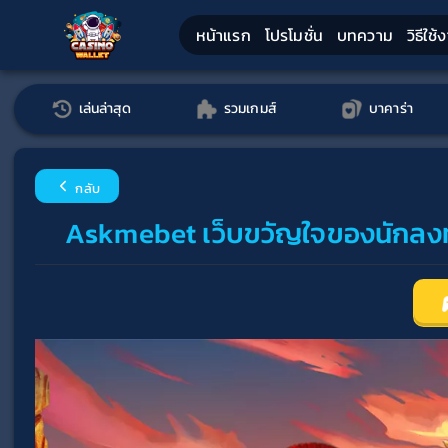
หน้าแรก
โปรโมชั่น
บทความ
วิธีใช้
เล่นล่าสุด
รวมเกมส์
บาคาร่า
กลับ
Askmebet เว็บขวัญใจของนักลงทุน