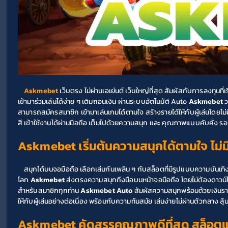
Askmebet
เว็บตรง ไม่ผ่านเอเย่นต์ เว็บใหญ่ที่สุด สัมผัสกับการลงทุนท
เข้ามาร่วมเล่นได้ง่าย ๆ เติมถอนเงิน ผ่านระบบอัตโนมัติ Auto 
Askmebet 
ว
สามารถสมัครสมาชิก เข้ามาเล่นเกมได้ตามใจ สร้างรายได้ให้กับผู้เล่นโดยไม่มี
สี เข้าใช้งานได้ผ่านมือถือ เต็มไปด้วยความสนุก และ คุณภาพแบบคับคั่ง รอ
Askmebet 
เริ่มต้นความสนุกได้ตามใจ ไม่ม
สนุกได้บนจอมือถือ เลือกเล่นกันเพลิน ๆ กับสล็อตที่มีรูปแบบความบันเทิง
โลก 
Askmebet 
ส่งตรงความสนุกถึงมือบนหน้าจอมือถือ โดยไม่ต้องดาวน์โ
สำหรับสมาชิกทุกท่าน 
Askmebet Auto 
สัมผัสความสนุกพร้อมด้วยเงินราง
ให้กับผู้เล่นอย่างต่อเนื่อง พร้อมกับความทันสมัย เล่นง่ายไม่ผ่านตัวกลาง 
Askmebet คัดสรรคุณภาพดีที่สุด สล็อต