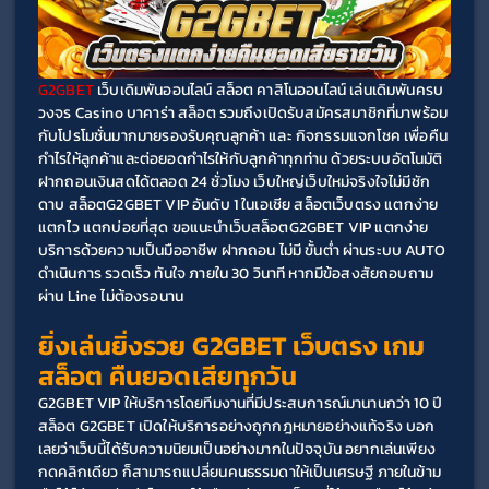
G2GBET
 เว็บเดิมพันออนไลน์ สล็อต คาสิโนออนไลน์ เล่นเดิมพันครบ
วงจร Casino บาคาร่า สล็อต รวมถึงเปิดรับสมัครสมาชิกที่มาพร้อม
กับโปรโมชั่นมากมายรองรับคุณลูกค้า และ กิจกรรมแจกโชค เพื่อคืน
กำไรให้ลูกค้าและต่อยอดกำไรให้กับลูกค้าทุกท่าน ด้วยระบบอัตโนมัติ 
ฝากถอนเงินสดได้ตลอด 24 ชั่วโมง เว็บใหญ่เว็บใหม่จริงใจไม่มีชัก
ดาบ สล็อตG2GBET VIP อันดับ 1 ในเอเชีย สล็อตเว็บตรง แตกง่าย 
แตกไว แตกบ่อยที่สุด ขอแนะนำเว็บสล็อตG2GBET VIP แตกง่าย 
บริการด้วยความเป็นมืออาชีพ ฝากถอน ไม่มี ขั้นต่ำ ผ่านระบบ AUTO 
ดำเนินการ รวดเร็ว ทันใจ ภายใน 30 วินาที หากมีข้อสงสัยถอบถาม
ผ่าน Line ไม่ต้องรอนาน
ยิ่งเล่นยิ่งรวย G2GBET เว็บตรง เกม
สล็อต คืนยอดเสียทุกวัน
G2GBET VIP ให้บริการโดยทีมงานที่มีประสบการณ์มานานกว่า 10 ปี 
สล็อต G2GBET เปิดให้บริการอย่างถูกกฎหมายอย่างแท้จริง บอก
เลยว่าเว็บนี้ได้รับความนิยมเป็นอย่างมากในปัจจุบัน อยากเล่นเพียง
กดคลิกเดียว ก็สามารถแปลี่ยนคนธรรมดาให้เป็นเศรษฐี ภายในข้าม