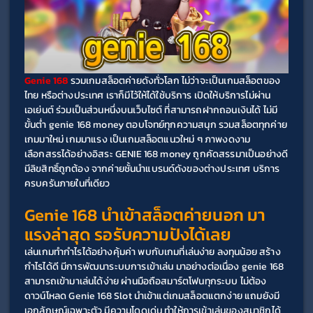
Genie 168
 รวมเกมสล็อตค่ายดังทั่วโลก ไม่ว่าจะเป็นเกมสล็อตของ
ไทย หรือต่างประเทศ เราก็มีไว้ให้ได้ใช้บริการ เปิดให้บริการไม่ผ่าน
เอเย่นต์ ร่วมเป็นส่วนหนึ่งบนเว็บไซต์ ที่สามารถฝากถอนเงินได้ ไม่มี
ขั้นต่ำ genie 168 money ตอบโจทย์ทุกความสนุก รวมสล็อตทุกค่าย 
เกมมาใหม่ เกมมาแรง เป็นเกมสล็อตแนวใหม่ ๆ ภาพงดงาม 
เลือกสรรได้อย่างอิสระ GENIE 168 money ถูกคัดสรรมาเป็นอย่างดี 
มีลิขสิทธิ์ถูกต้อง จากค่ายชั้นนำแบรนด์ดังของต่างประเทศ บริการ
ครบครันภายในที่เดียว
Genie 168 นำเข้าสล็อตค่ายนอก มา
แรงล่าสุด รอรับความปังได้เลย
เล่นเกมทำกำไรได้อย่างคุ้มค่า พบกับเกมที่เล่นง่าย ลงทุนน้อย สร้าง
กำไรได้ดี มีการพัฒนาระบบการเข้าเล่น มาอย่างต่อเนื่อง genie 168 
สามารถเข้ามาเล่นได้ง่าย ผ่านมือถือสมาร์ตโฟนทุกระบบ ไม่ต้อง
ดาวน์โหลด Genie 168 Slot นำเข้าแต่เกมสล็อตแตกง่าย แถมยังมี
เอกลักษณ์เฉพาะตัว มีความโดดเด่น ทำให้การเข้าเล่นของสมาชิกได้