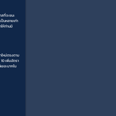
าสที่จะชนะ 
ๆ เป็นหลายเท่า
ให้ท่านมี
งมาใหม่ตรงตาม
 10 เพิ่มอัตรา
น์​เยอะมากใน