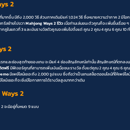
ys 2 
มากขึ้น มีถึง 2,000 วิธี ส่วนภาคเดิมมีแค่ 1,024 วิธี ซึ่งหมายความว่าภาค 2 มีโอก
ากรีลซ้ายไปขวา 
Mahjong Ways 2 รีวิว 
เมื่อท่านเล่นชนะตัวคูณก็จะเพิ่มขึ้นเรื่อย 
ฏในแถวที่ 3 และเงินรางวัลตัวคูณจะเพิ่มไปตั้งแต่ คูณ 2 คูณ 4 คูณ 6 คูณ 10 ทำ
s 2 
งแรกและช่องสุดท้ายของเกม จะมีแค่ 4 ช่องสัญลักษณ์เท่านั้น สัญลักษณ์ที่ตกล
ิตฟรี 
มีฟีเจอร์​คูณที่สามารถ​เพิ่มเงินเมื่อชนะรางวัล ตั้งแต่คูณ 2 คูณ 4 คูณ 6 คูณ
Demo 
มีเพย์ไลน์​เยอะถึง 2,000 รูปแบบ ซึ่งถือว่าเป็นเกมสล็อตออนไลน์​ที่ให้เพย์ไล
ีเพย์ไลน์เยอะก็​จะยิ่งมีโอกาส​การได้รางวัลสูงมากกว่าเดิม
 Ways 2
 จะมีอยู่ทั้งหมด 9 แบบ 