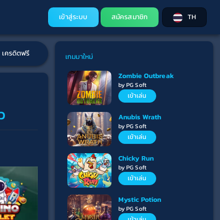
เข้าสู่ระบบ
สมัครสมาชิก
TH
เครดิตฟรี
เกมมาใหม่
Zombie Outbreak
by PG Soft
เข้าเล่น
ว
Anubis Wrath
by PG Soft
เข้าเล่น
Chicky Run
by PG Soft
เข้าเล่น
Mystic Potion
by PG Soft
เข้าเล่น