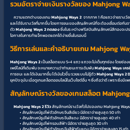
รวมอัตราจ่ายเงินรางวัลของ 
Mahjong Wa
ความแตกต่างของเกม 
Mahjong Ways 2 
 จากภาค 1 คือแถวจ่ายรางวัลที่
และได้รับรางวัลที่มากขึ้น โดยการชนะของสัญลักษณ์ที่จะต้องเชื่อมต่อกันจ
ตัว 
Mahjong Ways 2 ทดลอง 
ซึ่งในระหว่างฟรีสปินสัญลักษณ์สีทองจะปราก
โอกาสในการทำแจ็กพอตแตกได้ง่ายขึ้นในรอบนี้
วิธีการเล่นและคำอธิบาย​เกม 
Mahjong Way
Mahjong Ways 2
 เป็นสล็อตแบบ 5×4 แถว แถวจะไม่เต็มทุกช่อง​ โดยช่อ
เพย์ไลน์ที่เดิมพัน จะหมายความว่าท่านชนะการเดิมพัน 
Mahjong Ways เครด
การชนะ และได้เงินมากขึ้น ได้เงินไวขึ้น รวยแบบไม่รู้ตัว 
Mahjong Ways 2 
ยุคปัจจุบัน ​เมื่อดูเกมสล็อตออนไลน์​ในเว็บไซต์​อื่น ๆ ซึ่งถือว่าดี เพราะยิ่งม
สัญลักษณ์รางวัลของเกมสล็อต 
Mahjong
Mahjong Ways 2 รีวิว 
สัญลักษณ์รางวัลทั่วไปของเกม Mahjong Ways 2
สัญลักษณ์รูปไพ่ตัวอักษรจีนสีเขียว มีอัตราจ่ายสูงสุด 50 เท่า
สัญลักษณ์รูปไพ่ตัวอักษรจีนสีแดง มีอัตราจ่ายสูงสุด 40 เท่า
สัญลักษณ์รูปไพ่กรอบสีฟ้า มีอัตราจ่ายสูงสุด 30 เท่า
สัญลักษณ์รูปไพ่ตัวอักษรจีนสีฟ้ากับแดง มีอัตราจ่ายสูงสุด 15 เท่า