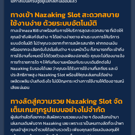
โอกาสเป็นเศรษฐีอยู่ไม่ไกลเกินเอื้อมแล้ว
ทางเข้า Nazaking Slot สะดวกสบาย 
ใช้งานง่าย ด้วยระบบอัตโนมัติ
ทางเข้าnaza168 มาพร้อมกับการให้บริการสุดสะดวกสบาย ที่เปิดให้
คุณเข้าถึงฟังก์ชันต่าง ๆ ได้อย่างง่ายดาย ผ่านระบบการให้บริการ
แบบอัตโนมัติ ไม่ว่าคุณจะอยากทำการสมัครสมาชิก ฝากถอนเงิน 
หรืออยากจะเลือกรับโปรโมชั่นต่าง ๆ บนหน้าเว็บ ก็สามารถที่จะเข้าถึง
การใช้งานทั้งหมดนี้ ได้ด้วยตัวเองเพียงปลายนิ้ว คุณจะไม่ต้องมาแจ้ง
การทำรายการใด ๆ ให้กับทีมงานเหมือนกับระบบเดิมอีกต่อไป 
Nazaking รับรองได้เลย ว่าคุณจะได้รับการใช้งานที่เสถียร และมี
ประสิทธิภาพสูง 
Nazaking Slot 
พร้อมให้คุณเล่นเกมได้อย่าง
เพลิดเพลิน บันเทิงเริงใจ ไม่มีปัญหาระหว่างการใช้งานให้ต้องอารมณ์
เสียแน่นอน
ทางลัดสู่ความรวย 
Nazaking Slot 
จัด
เต็มเกมทุกรูปแบบอย่างไม่จำกัด
ผู้เล่นท่านใดที่อยากจะสัมผัสความรวยแบบง่าย ๆ ต้องเลือกเข้ามา
เล่นเกมเดิมพันจาก Nazaking เลย เพราะเราเป็นหนทางลัดที่จะนำพา
คุณเข้าสู่ความร่ำรวยได้อย่างรวดเร็ว เพียงคุณเตรียมเงินลงทุนให้