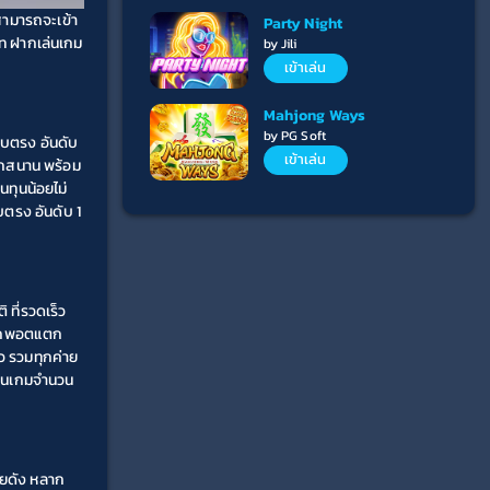
็สามารถจะเข้า
Party Night
ท ฝากเล่นเกม 
by Jili
เข้าเล่น
Mahjong Ways
by PG Soft
บตรง อันดับ 
เข้าเล่น
นุกสนาน พร้อม
นทุนน้อยไม่
ตรง อันดับ 1 
ที่รวดเร็ว 
จ็กพอตแตก 
ยว รวมทุกค่าย
เล่นเกมจำนวน
ายดัง หลาก