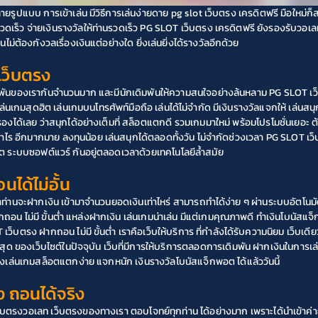
ายรูปแบบ การเข้าเล่น มีวิธีการเล่นง่ายดาย pg slot เว็บตรง เครดิตฟรี มือใหม่ก
รวดเร็ว จ่ายเงินรางวัลให้ท่านรวดเร็ว PG SLOT เว็บตรง เครดิตฟรี ยังรองรับวอเล
ท่านไม่ต้องกังวลเรื่องเงินแต่อย่างใด ยิ่งเล่นยิ่งได้รางวัลอีกด้วย
 เว็บตรง
ดิมพันของเรากันจำนวนมาก และมีนักเดิมพันให้ความสนใจอย่างล้นหลาม PG SLOT เว็
เล่นเกมสุดฮิต เล่นเกมบนโทรศัพท์มือถือ เล่นได้ไม่จำกัด มีเงินรางวัลแจกให้ เล่นส
องได้เลย ว่าสนุกได้อย่างเต็มที่ สล็อตแตกดี รวมเกมมาใหม่ พร้อมโปรโมชั่นเยอะ ต้
ำไร อีกมากมาย ลงทุนน้อย เล่นสนุกได้ตลอดทั้งวัน ไม่จำกัดช่วงเวลา PG SLOT เว็บ
ัปเดต ระบบซอฟต์แวร์ กันอยู่ตลอดเวลาด้วยเทคโนโลยีล้ำสมัย
ได้ไม่อั้น
าท่านจะฝากเงิน เข้ามาจำนวนยอดเงินเท่าไหร่ สามารถทำได้ง่าย ๆ ผ่านระบบอัตโนมัติ 
ถอน ไม่มี ขั้นต่ำ แหล่งฝากเงิน เล่นเกมน่าเล่น มีแต่เกมคุณภาพดี ทำเงินโบนัสแ
็บตรง ฝากถอน ไม่มี ขั้นต่ำ เราคือเว็บให้บริการ ที่กำลังได้รับความนิยม เว็บเดี
่สุด ของเว็บไซต์ในปัจจุบัน เว็บที่มีการให้บริการตลอดการเดิมพัน ฝากเงินในการ
องเล่นเกมสล็อตแตกง่าย แจกหนัก เงินรางวัลโบนัสแจ็กพอต ได้แล้ววันนี้
ง ถอนได้จริง
็บตรงวอเลท เว็บตรงของทางเรา ตอบโจทย์ทุกท่าน ได้อย่างมาก เพราะได้นำเข้าค่