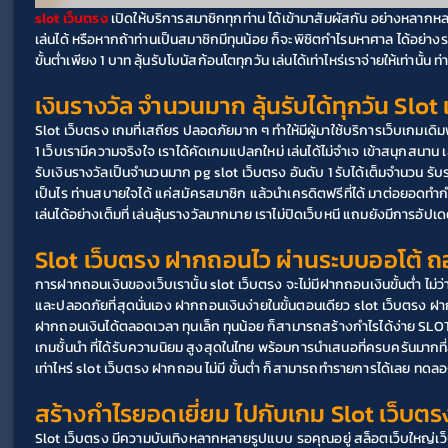
slot เว็บตรง
 เปิดให้บริการสมาชิกทุกท่าน ได้เข้ามาสัมผัสกัน อย่างหลากหล
เล่นได้ หรือหากถ้าท่านเป็นสมาชิกมีทุนน้อย ก็จะพิชิตกำไรมหาศาล ได้อย่าง
ขั้นต่ำเพียง 1 บาท ลุ้นรับโบนัสก้อนโตทุกวัน เล่นได้เท่าไหร่เราจ่ายให้เท่านั้น 
เงินรางวัล จำนวนมาก ลุ้นรับได้ทุกวัน Slot
Slot เว็บตรง เกมที่เสถียร ปลอดภัยมาก ๆ ทำให้มีผู้มาใช้บริการเว็บเกมเ
1 เว็บเรามีความจริงใจ เราได้คัดเกมแปลกใหม่ เล่นได้ไม่จำเจ เข้าสนุกสนาน 
รับเงินรางวัลเป็นจำนวนมาก pg slot เว็บตรง อันดับ 1 รับได้เต็มจำนวน รับร
เป็นไร ท่านสบายใจได้ แค่สมัครสมาชิก แล้วนำเครดิตฟรีที่ได้ มาต่อยอดทำก
เล่นได้อย่างเต็มที่ เล่นลุ้นรางวัลมากมาย เราไม่ปิดเว็บหนี แถมยังมีการอ
Slot เว็บตรง ฝากถอนไว ผ่านระบบออโต้ ถอน
การฝากถอนเงินของเว็บเรานั้น slot เว็บตรง จะไม่มีฝากถอนเงินขั้นต่ำ ไม่ว่
และปลอดภัยที่สุดนั่นเอง ฝากถอนเงินง่ายในขั้นตอนเดียว slot เว็บตรง ฝาก
ฝากถอนเงินได้ตลอดเวลา ทุนเล็ก ทุนน้อย ก็สามารถสร้างกำไรได้ง่าย SLOT เว
เกมชั้นนำ ที่ได้รับความนิยม สูงสุดในไทย พร้อมการนำเสนอที่ครบครันมากที
เท่าไหร่ slot เว็บตรง ฝากถอน ไม่มี ขั้นต่ำ ก็สามารถทำรายการได้เลย ทดล
สร้างกำไรยอดเยี่ยม ไปกับเกม Slot เว็บตร
Slot เว็บตรง มีความบันเทิงหลากหลายรูปแบบ รอคุณอยู่ สล็อตเว็บใหญ่เว