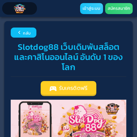
เข้าสู่ระบบ
สมัครสมาชิก
กลับ
Slotdog88 เว็บเดิมพันสล็อต
และคาสิโนออนไลน์ อันดับ 1 ของ
โลก
รับเครดิตฟรี