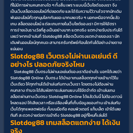
ที่ไม่มีการผ่านคนกลางใด ๆ ทั้งสิ้น เพราะแบบนี้เว็บไซต์ของเรา จึง
เป็นเว็บสล็อตออนไลน์ที่ปลอดภัย และได้รับความไว้วางใจจากนักเดิม
พันออนไลน์ทั่วทุกมุมโลกกันเยอะมากเลยจริง ๆ นอกเหนือจากนี้แล้ว
เกม สล็อตออนไลน์ แต่ละเกมภายในเว็บไซต์ของเรา มีการให้อัตรา
การจ่ายเงินรางวัลที่สูงเป็นอย่างมาก แตกจริง แตกง่ายรับประกันได้
เลยว่าหากเข้าเล่นที่ Slotdog88 สล็อตเว็บตรงแตกง่ายของเรา นัก
เดิมพันออนไลน์ทุกคนจะสามารถรับทรัพย์ก้อนโตกันได้อย่างง่ายดาย
แน่นอน
Slotdog88 เว็บตรงไม่ผ่านเอเย่นต์ ดี
อย่างไร ปลอดภัยจริงไหม
	Slotdog88 เว็บตรงไม่ผ่านเอเย่นต์ของเราดีอย่างไร บอกได้เลยว่า 
Slotdog88 Online เว็บตรง ได้นำเอาเกมสล็อตทุกค่ายเข้ามาไว้ใน
เว็บเดียว ให้ทุกท่านได้เข้าเล่นกับทางเว็บเรา โดยตรงไม่ต้องผ่าน
คนกลาง ท่านจะได้สัมผัสการเล่นเกมแบบไร้ขีดจำกัด เข้าเล่นเกม
สล็อตผ่านทางเว็บตรง Slotdog88 Online ได้แล้ววันนี้ ไม่ต้องดาวน์
โหลดแอป ให้เสียเวลา หรือเปลืองพื้นที่เก็บข้อมูลของท่าน เข้าเล่นกับ
เว็บได้ทุกแพลตฟอร์ม ทั้งบนมือถือ คอมพิวเตอร์ แท็บเล็ต เข้าได้เลย
ทันที สะดวกง่ายต่อการเข้าถึง Slotdog88 อยู่ที่ไหนก็เล่นได้
Slotdog88 เกมสล็อตแตกง่าย ได้เงิน
จริง