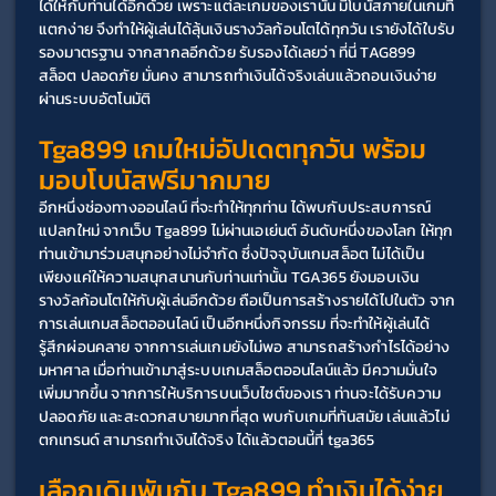
ได้ให้กับท่านได้อีกด้วย เพราะแต่ละเกมของเรานั้น มีโบนัสภายในเกมที่
แตกง่าย จึงทำให้ผู้เล่นได้ลุ้นเงินรางวัลก้อนโตได้ทุกวัน เรายังได้ใบรับ
รองมาตรฐาน จากสากลอีกด้วย รับรองได้เลยว่า ที่นี่ TAG899 
สล็อต ปลอดภัย มั่นคง สามารถทำเงินได้จริงเล่นแล้วถอนเงินง่าย
ผ่านระบบอัตโนมัติ
Tga899 เกมใหม่อัปเดตทุกวัน พร้อม
มอบโบนัสฟรีมากมาย
อีกหนึ่งช่องทางออนไลน์ ที่จะทำให้ทุกท่าน ได้พบกับประสบการณ์
แปลกใหม่ จากเว็บ Tga899 ไม่ผ่านเอเย่นต์ อันดับหนึ่งของโลก ให้ทุก
ท่านเข้ามาร่วมสนุกอย่างไม่จำกัด ซึ่งปัจจุบันเกมสล็อต ไม่ได้เป็น
เพียงแค่ให้ความสนุกสนานกับท่านเท่านั้น TGA365 ยังมอบเงิน
รางวัลก้อนโตให้กับผู้เล่นอีกด้วย ถือเป็นการสร้างรายได้ไปในตัว จาก
การเล่นเกมสล็อตออนไลน์ เป็นอีกหนึ่งกิจกรรม ที่จะทำให้ผู้เล่นได้
รู้สึกผ่อนคลาย จากการเล่นเกมยังไม่พอ สามารถสร้างกำไรได้อย่าง
มหาศาล เมื่อท่านเข้ามาสู่ระบบเกมสล็อตออนไลน์แล้ว มีความมั่นใจ
เพิ่มมากขึ้น จากการให้บริการบนเว็บไซต์ของเรา ท่านจะได้รับความ
ปลอดภัย และสะดวกสบายมากที่สุด พบกับเกมที่ทันสมัย เล่นแล้วไม่
ตกเทรนด์ สามารถทำเงินได้จริง ได้แล้วตอนนี้ที่ tga365  
เลือกเดิมพันกับ Tga899 ทำเงินได้ง่าย 