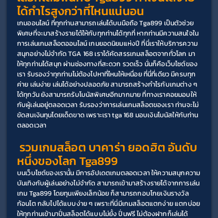
ได้กำไรสูงกว่าที่ไหนแน่นอน
เกมออนไลน์ ที่ทุกท่านสามารถเล่นได้บนมือถือ Tga899 เป็นตัวช่วย
พิเศษที่จะมาสร้างรายได้ให้กับทุกท่านได้ทุกที่ หากท่านมีความสนใจใน
การเล่นเกมสล็อตออนไลน์ เกมยอดนิยมแห่งปี ที่นี่เราให้บริการความ
สนุกอย่างไม่จำกัด TGA 168 เราได้คัดสรรเกมสล็อตจากทั่วโลก มา
ให้ทุกท่านได้สนุก ผ่านช่องทางที่สะดวก รวดเร็ว นั่นก็คือเว็บไซต์ของ
เรา รับรองว่าทุกท่านไม่ต้องไปหาที่ไหนให้เหนื่อย ที่นี่ที่เดียว มีครบทุก
ค่าย เล่นง่าย เล่นได้อย่างปลอดภัย สามารถสร้างกำไรกับเกมต่าง ๆ 
ได้ทุกวัน ยังสามารถรับโบนัสพิเศษอีกมากมาย ที่ทางเราคอยมอบให้
กับผู้เล่นอยู่ตลอดเวลา รับรองว่าการเล่นเกมสล็อตของเรา ท่านจะไม่
ขัดสนเงินทุนโดยเด็ดขาด เพราะเรา tga 168 มอบเงินโบนัสให้กับท่าน
ตลอดเวลา
 รวมเกมสล็อต บาคาร่า ยอดฮิต อันดับ
หนึ่งของโลก Tga899
บนเว็บไซต์ของเรานั้น มีการอัปเดตเกมตลอดเวลา ให้ความสนุกความ
บันเทิงกับผู้เล่นอย่างไม่จำกัด สามารถเข้ามาสร้างรายได้จากการเล่น
เกม Tga899 โดยทุนเพียงเล็กน้อย ก็สามารถกอบโกยเงินรางวัล
ก้อนโต กลับไปได้แบบง่าย ๆ เพราะที่นี่มีเกมสล็อตแตกง่าย แตกบ่อย 
ให้ทุกท่านเข้ามาปั่นสล็อตได้แบบไม่ยั้ง ปั่นฟรี ไม่ต้องฝากก็เล่นได้ 