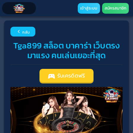
เข้าสู่ระบบ
สมัครสมาชิก
กลับ
Tga899 สล็อต บาคาร่า เว็บตรง
มาแรง คนเล่นเยอะที่สุด
รับเครดิตฟรี