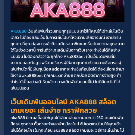
AKA888
 เว็บเดิมพันที่รวมเกมทุกรูปแบบมาไว้ให้คุณได้เข้าเล่นในเว็บ
เดียว ไม่ต้องสลับเว็บในการเล่นไปมาให้วุ่นวายเสียอารมณ์ เรามีครบ
ทุกเกมที่คุณต้องการเข้าถึง สมัครสมาชิกและเริ่มต้นความสนุกสนาน
ได้ในช่วงเวลานี้ การันตีว่าเกมเดิมพันจากเว็บเราจะทำเงินได้ดีอย่าง
แน่นอน ไม่ต้องกลัวว่าจะถูกโกง Aka888bet เป็นเว็บเดิมพันที่มี
ความปลอดภัยสูง พร้อมบริการผู้ใช้งานทุกท่านด้วยความซื่อตรง ผู้
เล่นท่านใดที่มีเงินทุนน้อย แต่อยากจะทำเงินก้อนโตได้ ต้องเลือกเข้ามา
ใช้งาน aka888bet ทุกเกมแตกง่าย แตกบ่อย อัตราการจ่ายสูง ทำ
กำไรได้เป็นอย่างดี  รีบเข้ามาวางเดิมพันในตอนนี้ได้ ไม่มีผิดหวังที่ได้
เล่นแน่นอน
เว็บเดิมพันออนไลน์ AKA888 สล็อต 
เกมเยอะ เล่นง่าย กราฟิกสวย 
aka888 มีเกมสล็อตให้คุณได้เลือกเล่นมากมายกว่า 250 เกมเดิมพัน 
มีครบทุกค่าย ทั้งค่ายเก่าและค่ายน้องใหม่ อัปเดตเกมใหม่ให้คุณเข้า
เล่นได้ก่อนใครในทุกเดือน aka888 สล็อต เกมเยอะ วิธีการเล่นง่าย ไม่