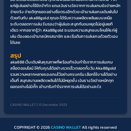
แก่ผู้เล่นอย่างไร้ขีดจำกัด แถมเงินรางวัลจากการเล่นเกมยังจ่ายหนัก 
จ่ายจริง จ่ายดีทุกยอดอย่างซื่อตรงอีกด้วย เข้ามาเล่นเกมเดิมพันไป
ด้วยกันกับ aka88gold คุณจะได้รับความเพลิดเพลินแบบเหนือ
ระดับตลอดการเล่น รับรองว่าผู้เล่นจะสนุกกันจนหยุดไม่อยู่เลยที
เดียว หากอยากรู้ว่า Aka88gold จะมอบความสนุกแบบไหนให้แก่ผู้
เล่น ต้องลองเข้ามาสมัครสมาชิก และเริ่มต้นการเล่นเกมด้วยตัวเอง
ได้เลย
สรุป
aka888 เว็บเดิมพันคุณภาพที่พร้อมทำเงินกำไรจากการเล่นเกม
สล็อตออนไลน์ ให้กับคุณได้อย่างรวดเร็วตลอดทั้งวัน Aka88gold 
รวมความหลากหลายของเกมไว้อย่างครบครัน เลือกใช้งานได้อย่าง
เต็มที่ สนุกสนานเพลิดเพลินได้ไม่มีหยุดยั้ง เงินรางวัลจ่ายหนักทุก
ยอดอย่างไม่มีกั๊ก เข้ามารับกำไรจากการเล่นได้อย่างสะใจ
CASINO WALLET | 15 December 2023
COPYRIGHT © 2026
CASINO WALLET
All rights reserved