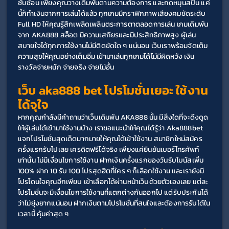
ซับซ้อน เพียงคุณวางเดิมพันตามความต้องการ และกดหมุนสปิน แค่
นี้ก็ทำเงินจากการเล่นได้แล้ว ทุกเกมมีกราฟิกภาพเสียงคมชัดระดับ 
Full HD ให้คุณรู้สึกเพลิดเพลินตระการตาตลอดการเล่น เกมเดิมพัน
จาก AKA888 สล็อต มีความเสถียรและมีประสิทธิภาพสูง ผู้เล่น
สบายใจได้ทุกการใช้งานไม่มีติดขัดใด ๆ แน่นอน เว็บเราพร้อมจัดเต็ม
ความสุขให้คุณอย่างเต็มอิ่ม เข้ามาเล่นทุกเกมได้ไม่มีผิดหวัง เงิน
รางวัลจ่ายหนัก จ่ายจริง จ่ายไม่อั้น
เว็บ aka888 bet โปรโมชั่นเยอะ ใช้งาน
ได้จุใจ 
หากคุณกำลังมีคำถามว่าเว็บเดิมพัน AKA888 นั้น มีสิ่งใดที่จะดึงดูด
ให้ผู้เล่นได้เข้ามาใช้งานบ้าง เราขอแนะนำให้คุณได้รู้ว่า Aka888bet 
แจกโปรโมชั่นสุดเด็ดมากมายให้คุณได้เข้าใช้งาน สมาชิกใหม่สมัคร
ครั้งแรกรับไปเลย เครดิตฟรีได้จริง เพียงแค่ยืนยันเบอร์โทรศัพท์
เท่านั้น ไม่มีเงื่อนไขการใช้งาน ฝากเงินครั้งแรกของวันรับโบนัสเพิ่ม 
100% ฝาก 10 รับ 100 โปรสุดฮิตที่ใคร ๆ ก็เลือกใช้งาน และเรายังมี
โปรโดนใจคุณอีกเพียบ เข้าเลือกได้ผ่านหน้าเว็บด้วยตัวเองเลย แต่ละ
โปรโมชั่นจะมีเงื่อนไขการใช้งานที่แตกต่างกันออกไป แต่รับประกันได้
ว่าไม่ยุ่งยากแน่นอน ฝากเงินตามโปรโมชั่นที่สนใจและต้องการรับได้ใน
เวลานี้ คุ้มค่าสุด ๆ 