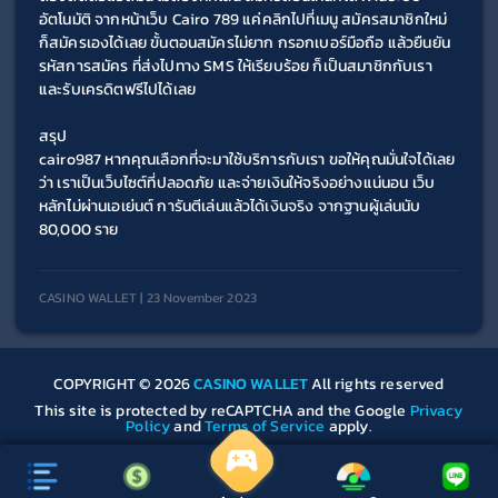
อัตโนมัติ จากหน้าเว็บ Cairo 789 แค่คลิกไปที่เมนู สมัครสมาชิกใหม่ 
ก็สมัครเองได้เลย ขั้นตอนสมัครไม่ยาก กรอกเบอร์มือถือ แล้วยืนยัน
รหัสการสมัคร ที่ส่งไปทาง SMS ให้เรียบร้อย ก็เป็นสมาชิกกับเรา 
และรับเครดิตฟรีไปได้เลย 
สรุป
cairo987 หากคุณเลือกที่จะมาใช้บริการกับเรา ขอให้คุณมั่นใจได้เลย
ว่า เราเป็นเว็บไซต์ที่ปลอดภัย และจ่ายเงินให้จริงอย่างแน่นอน เว็บ
หลักไม่ผ่านเอเย่นต์ การันตีเล่นแล้วได้เงินจริง จากฐานผู้เล่นนับ 
80,000 ราย
CASINO WALLET | 23 November 2023
COPYRIGHT © 2026
CASINO WALLET
All rights reserved
This site is protected by reCAPTCHA and the Google
Privacy
Policy
and
Terms of Service
apply.