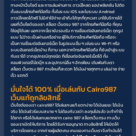
ทางหน้าเว็บไซต์ และการเล่นผ่านการ ดาวน์โหลด แอปพลิเคชัน ไปติด
ตั้งลงบนโทรศัพท์มือถือ ทั้งในระบบ iOS และในระบบ Andriod 
ดาวน์โหลดได้ฟรี ไม่มีค่าใช้จ่าย เข้าถึงได้ทุกที่ทุกเวลา มาใช้บริการได้
เลยที่เว็บไซต์ของเรา สล็อต เว็บตรง 987 จากโทรศัพท์มือถือ ที่คุณ
ใช้อยู่ได้เลย นอกจากนี้เรายังรองรับ การเชื่อมต่ออินเทอร์เน็ต ทุกรูป
แบบ ไม่ว่าจะเป็นผ่านเครือข่าย ผู้ให้บริการโทรศัพท์มือถือ หรือจะ
เป็นการเชื่อมต่ออินเทอร์เน็ต ในรูปแบบอื่น ๆ เช่นระบบ Wi-Fi หรือ
ระบบอินเทอร์เน็ตบ้าน ก็ตาม นอกจากโทรศัพท์มือถือ ก็ยังเข้าสู่ระบบ
กับเราได้ จากอุปกรณ์ทุกชนิด ที่เชื่อมต่ออินเทอร์เน็ตได้ ทั้ง
คอมพิวเตอร์โน้ตบุ๊ก และอุปกรณ์อื่น ๆ อีกเพียบ เดิมพันกับเรา 
สล็อต เว็บตรง 987 ทางไหนก็สะดวก ได้เงินง่ายทุกทาง เล่นง่าย จ่าย
เร็ว แตกดี 
มั่นใจได้ 100% เมื่อเล่นกับ Cairo987 
เว็บแท้ถูกลิขสิทธิ์
เว็บไซต์ของเรา cairo987 ได้เล่นเกมแท้ แตกง่าย ได้เงินเยอะ ได้เงิน
จริง ได้เงินชัวร์แบบสบาย ๆ ไม่ต้องกังวลว่า ลงทุนไปแล้ว จะทำกำไร
ได้ยาก หรือได้เล่นเกมแตกยาก cairo 987 สล็อตเว็บตรง ทางเว็บ
ของเราเปิดให้บริการ โดยได้รับการอนุญาต ทางลิขสิทธิ์ ให้เปิดให้
บริการโดยตรง จากค่ายผู้ผลิตเกม เกมของทางเว็บเราจึงทำเงินได้