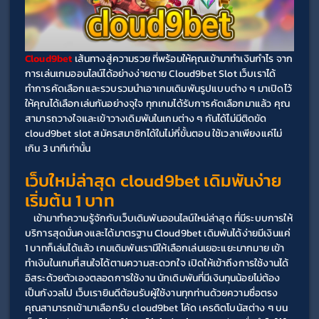
Cloud9bet
 เส้นทางสู่ความรวย ที่พร้อมให้คุณเข้ามาทำเงินกำไร จาก
การเล่นเกมออนไลน์ได้อย่างง่ายดาย Cloud9bet Slot เว็บเราได้
ทำการคัดเลือกและรวบรวมนำเอาเกมเดิมพันรูปแบบต่าง ๆ มาเปิดไว้
ให้คุณได้เลือกเล่นกันอย่างจุใจ ทุกเกมได้รับการคัดเลือกมาแล้ว คุณ
สามารถวางใจและเข้าวางเดิมพันในเกมต่าง ๆ กันได้ไม่มีติดขัด 
cloud9bet slot สมัครสมาชิกได้ในไม่กี่ขั้นตอน ใช้เวลาเพียงแค่ไม่
เกิน 3 นาทีเท่านั้น
เว็บใหม่ล่าสุด cloud9bet เดิมพันง่าย 
เริ่มต้น 1 บาท
	เข้ามาทำความรู้จักกับเว็บเดิมพันออนไลน์ใหม่ล่าสุด ที่มีระบบการให้
บริการสุดมั่นคงและได้มาตรฐาน Cloud9bet เดิมพันได้ง่ายมีเงินแค่ 
1 บาทก็เล่นได้แล้ว เกมเดิมพันเรามีให้เลือกเล่นเยอะแยะมากมาย เข้า
ทำเงินในเกมที่สนใจได้ตามความสะดวกใจ เปิดให้เข้าถึงการใช้งานได้
อิสระด้วยตัวเองตลอดการใช้งาน นักเดิมพันที่มีเงินทุนน้อยไม่ต้อง
เป็นกังวลไป เว็บเรายินดีต้อนรับผู้ใช้งานทุกท่านด้วยความซื่อตรง 
คุณสามารถเข้ามาเลือกรับ cloud9bet โค้ด เครดิตโบนัสต่าง ๆ บน