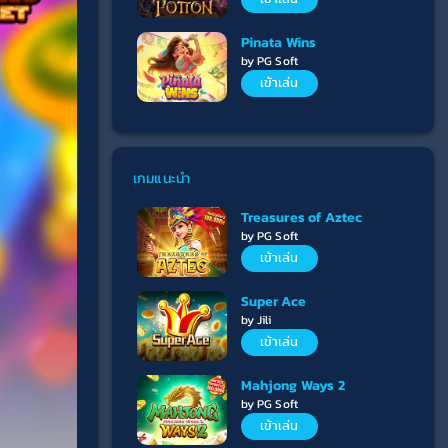
Pinata Wins
by PG Soft
เข้าเล่น
เกมแนะนำ
Treasures of Aztec
by PG Soft
เข้าเล่น
Super Ace
by Jili
เข้าเล่น
Mahjong Ways 2
by PG Soft
เข้าเล่น