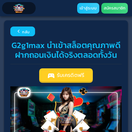
เข้าสู่ระบบ
สมัครสมาชิก
กลับ
G2g1max นำเข้าสล็อตคุณภาพดี
ฝากถอนเงินได้จริงตลอดทั้งวัน
รับเครดิตฟรี