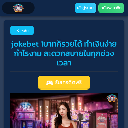
เข้าสู่ระบบ
สมัครสมาชิก
กลับ
jokebet 1บาทก็รวยได้ ทำเงินง่าย
กำไรงาม สะดวกสบายในทุกช่วง
เวลา
รับเครดิตฟรี