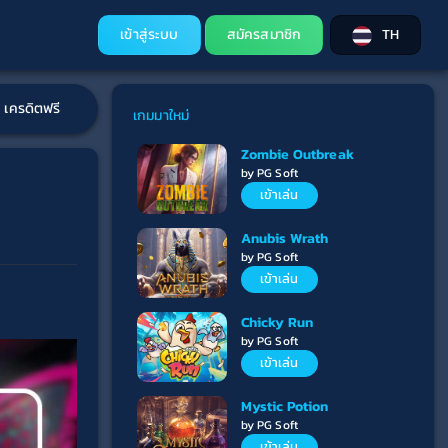
เข้าสู่ระบบ
สมัครสมาชิก
TH
เครดิตฟรี
เกมมาใหม่
Zombie Outbreak
by PG Soft
เข้าเล่น
Anubis Wrath
by PG Soft
เข้าเล่น
Chicky Run
by PG Soft
เข้าเล่น
Mystic Potion
by PG Soft
เข้าเล่น