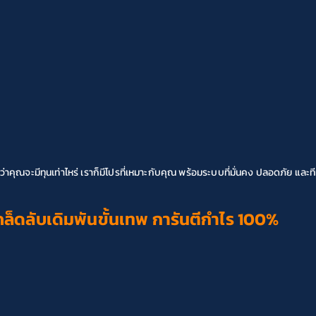
ไม่ว่าคุณจะมีทุนเท่าไหร่ เราก็มีโปรที่เหมาะกับคุณ พร้อมระบบที่มั่นคง ปลอดภัย และ
ล็ดลับเดิมพันขั้นเทพ การันตีกำไร 100%