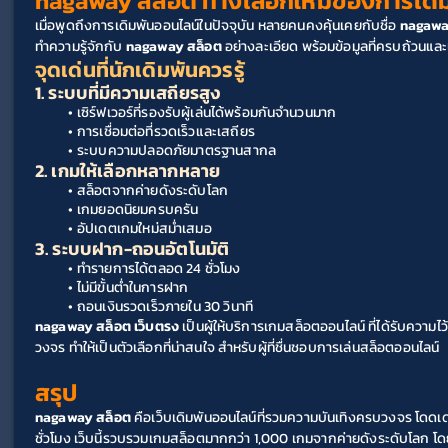
nagaway สล็อต ทางเลือกใหม่ของการเดิ
เมื่อพูดถึงการเดิมพันออนไลน์ในปัจจุบัน หลายคนคงคุ้นเคยกับชื่อ 
nagawa
ทำความรู้จักกับ 
nagaway สล็อต
 อย่างละเอียด พร้อมข้อมูลที่ครบถ้วนและ
จุดเด่นที่นักเดิมพันควรรู้
1. ระบบที่มีความเสถียรสูง
เซิร์ฟเวอร์ที่รองรับผู้เล่นได้พร้อมกันจำนวนมาก
การเชื่อมต่อที่รวดเร็วและเสถียร
ระบบความปลอดภัยมาตรฐานสากล
2. เกมให้เลือกหลากหลาย
สล็อตจากค่ายดังระดับโลก
เกมยอดนิยมครบครัน
อัปเดตเกมใหม่สม่ำเสมอ
3. ระบบฝาก-ถอนอัตโนมัติ
ทำรายการได้ตลอด 24 ชั่วโมง
ไม่มีขั้นต่ำในการฝาก
ถอนเงินรวดเร็วภายใน 30 วินาที
nagaway สล็อต เว็บตรง
 เป็นผู้ให้บริการเกมสล็อตออนไลน์ ที่ได้รับควา
วงจร ทำให้เป็นตัวเลือกที่น่าสนใจ สำหรับผู้ที่ชื่นชอบการเล่นสล็อตออนไลน์ 
สรุป
nagaway สล็อต 
คือเว็บเดิมพันออนไลน์ที่รวมความบันเทิงครบวงจร โดดเด่น
ชั่วโมง เว็บนี้รวบรวมเกมสล็อตมากกว่า 1,000 เกมจากค่ายดังระดับโลก โ