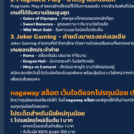
Pragmatic Play ค่ายเกมยักษ์ใหญ่ที่ได้รับการยอมรับ จากนักเดิมพันทั่วโลก
เกมที่ได้รับความนิยมสูงสุด
Gates of Olympus
 - เทพซุส แจ็กพอตแตกหนักที่สุด
Sweet Bonanza
 - ลูกอมหวาน ๆ กับรางวัลก้อนโต
Wild West Gold
 - ธีมคาวบอย โบนัสเด็ดจัดเต็ม
3. Joker Gaming - ค่ายดังมาแรงแห่งเอเชีย
Joker Gaming ค่ายเกมที่เข้าใจคนไทย ด้วยการนำเสนอธีมเกมที่หลากหลาย 
เกมยอดฮิตประจำค่าย
Roma
 - สล็อตโรมัน เล่นง่าย กำไรงาม
Dragon Hall
 - มังกรทองคำ โบนัสจัดหนัก
Ninja vs Samurai
 - ศึกนินจาซามูไร รางวัลใหญ่รออยู่
สมัครสมาชิกวันนี้ รับโบนัสต้อนรับสุดพิเศษ พร้อมลุ้นรับรางวัลใหญ่จากค่ายดั
เพื่อคุณโดยเฉพาะ
nagaway สล็อต เว็บใจดีแจกโปรทุนน้อย เริ่
ใครว่าทุนน้อยเล่นสล็อตไม่ได้ วันนี้ 
nagaway สล็อต
 ขอพิสูจน์ให้เห็นว่าแค่ม
ลงทุนทุนน้อยโดยเฉพาะ
โปรเด็ดสำหรับมือใหม่ทุนน้อย
1. โปรสมัครใหม่เริ่มต้น 1 บาท
ฝากครั้งแรกขั้นต่ำเพียง 1 บาท
รับโบนัส 100% สูงสุด 100 บาท