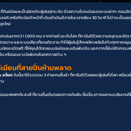
ี่ทันสมัยและเป็นมิตรกับผู้เล่นทุกระดับ ด้วยความโดดเด่นของระบบฝาก-ถอนอัตโน
อคิวหรือติดต่อเจ้าหน้าที่ เงินเข้าบัญชีภายในเวลาเพียง 30 วินาที ไม่ว่าจะเป็นย
ุคใหม่
้เลือกเล่นมากกว่า 1,000 เกม จากค่ายดังระดับโลก ที่การันตีด้วยความสนุกและอัตร
ิกสวยงาม และระบบเสียงที่ชวนติดตาม ทำให้ผู้เล่นรู้สึกเพลิดเพลินไปกับทุกการหมุ
โบนัสเครดิตฟรี ที่ให้คุณได้ทดลองเล่นก่อนลงเดิมพันจริง นอกจากนี้ยังมีกิจกรรม
ายวัน หรือของรางวัลพิเศษในเทศกาลต่าง ๆ
เมียมที่สายปั่นห้ามพลาด
 สล็อต
 วันนี้เราได้รวบรวม 3 ค่ายเกมชั้นนำ ที่การันตีด้วยยอดผู้เล่นทั่วโลก พร้อ
้าง
พร้อมเอฟเฟกต์แสงสี ที่ชวนตื่นเต้นตลอดการเดิมพัน ชื่อเรื่องการออกแบบธีมเกมท