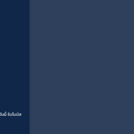
นนี้ รับโบนัส