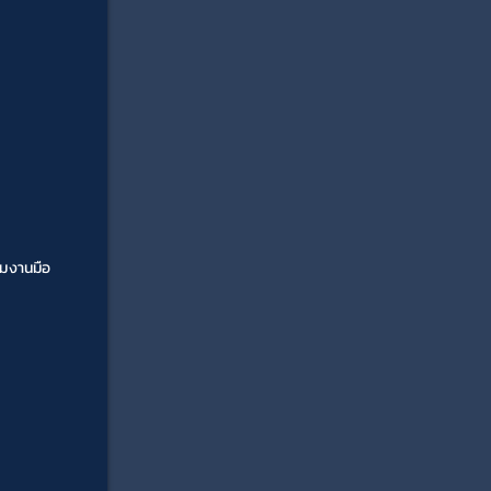
ทีมงานมือ