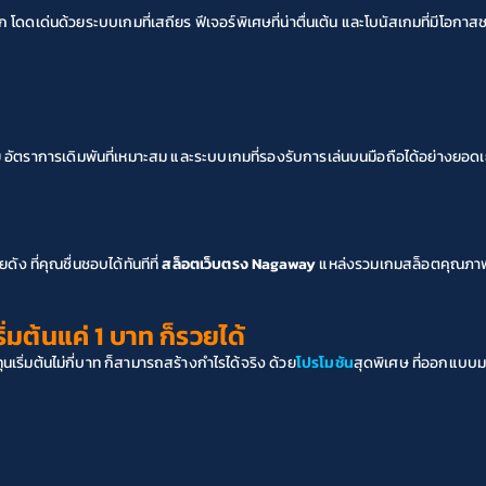
 โดดเด่นด้วยระบบเกมที่เสถียร ฟีเจอร์พิเศษที่น่าตื่นเต้น และโบนัสเกมที่มีโอกาส
อัตราการเดิมพันที่เหมาะสม และระบบเกมที่รองรับการเล่นบนมือถือได้อย่างยอดเย
ง ที่คุณชื่นชอบได้ทันทีที่ 
สล็อตเว็บตรง Nagaway
 แหล่งรวมเกมสล็อตคุณภาพ
มต้นแค่ 1 บาท ก็รวยได้
ีทุนเริ่มต้นไม่กี่บาท ก็สามารถสร้างกำไรได้จริง ด้วย
โปรโมชัน
สุดพิเศษ ที่ออกแบบมา