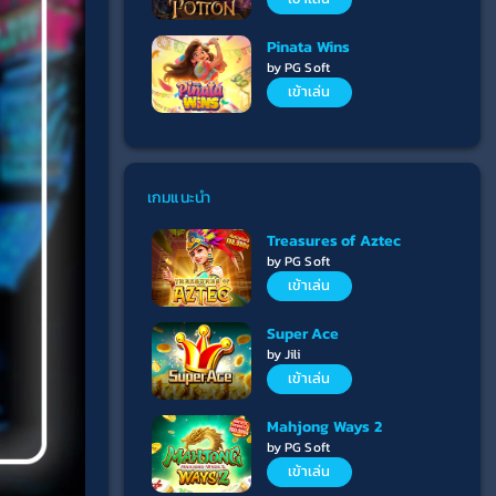
Pinata Wins
by PG Soft
เข้าเล่น
เกมแนะนำ
Treasures of Aztec
by PG Soft
เข้าเล่น
Super Ace
by Jili
เข้าเล่น
Mahjong Ways 2
by PG Soft
เข้าเล่น