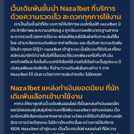
เว็บเดิมพันชั้นนำ Naza1bet ที่บริการ
ด้วยความรวดเร็ว สะดวกทุกการใช้งาน
	เราเป็นเว็บชั้นนำที่มีระบบการให้บริการแบบอัตโนมัติ naza1bet มี
ประสิทธิภาพและความเสถียรสูง ถูกต้องตามหลักมาตรฐานสากล 
สะดวกรวดเร็วทุกการใช้งาน พร้อมให้คุณได้สัมผัสกับการเล่นที่ลื่น
ไหล เข้ามาเลือกเกมเดิมพันจากค่ายที่ชอบ และเริ่มต้นการวางเดิมพัน
ได้แล้ว คุณจะได้รู้ว่า naza1bet เข้าสู่ระบบ นั้นมีระบบที่ดีจริงแค่ไหน 
สมัครสมาชิกได้ง่ายในไม่กี่ขั้นตอน ใช้เวลาเพียงแค่ไม่กี่นาที เงิน
เครดิตฟรีและโปรโมชั่น แจกให้เลือกใช้งานกันได้อย่างเต็มรูปแบบ มี
เงินทุนเพียงแค่หลักสิบ ก็เข้ามาวางเดิมพันในเกมต่าง ๆ จาก 
Naza1bet ได้ เงินรางวัลจากการเล่นจ่ายจริง ไม่มีหลอก
Naza1bet แหล่งทำเงินยอดนิยม ที่นัก
เดิมพันเลือกเข้ามาใช้งาน
	หากจะให้เราพูดถึงเว็บเดิมพันออนไลน์ ที่เป็นแหล่งทำเงินยอดฮิต 
ยอดนิยมของผู้เล่นรุ่นใหม่ คงหนีไม่พ้น naza1bet อย่างแน่นอน เว็บ
เรามีเกมให้เลือกเล่นหลากหลาย เงินรางวัลแจกให้รับกันได้อย่างหนัก 
อัตราการจ่ายดีทุกเกม ไม่มีการโกงเกิดขึ้นระหว่างการใช้บริการ 
100% Naza1bet เข้าสู่ระบบ เป็นเว็บตรงไม่ผ่านเอเย่นต์ ที่มีความ