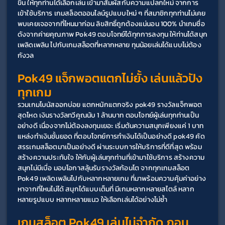
ขึ้น ให้ทุกท่านได้เลือกเล่น เข้ามาสัมผัสกับความแปลกใหม่ จากการ
เข้าใช้บริการ เกมสล็อตออนไลน์รูปแบบใหม่ ๆ ที่สมาชิกทุกท่านไม่เคย
พบเคยเจอจากที่ไหนมาก่อน ลิขสิทธิ์ถูกต้องแน่นอน 100% นำเกมชื่อ
ดังจากค่ายคุณภาพ Pok49 ตอบโจทย์ได้ทุกการลงทุน ให้ท่านได้สนุก
เพลิดเพลิน ไปกับเกมสล็อตที่หลากหลาย ทุนน้อยเล่นได้แบบไม่ต้อง
กังวล
Pok49 แจ็กพอตแตกไม่ยั้ง เล่นแล้วปัง
ทุกเกม 
รวมเกมโบนัสออกบ่อย แตกหนักแตกจริง pok49 รางวัลแจ็กพอต
สุดโหด เงินรางวัลทวีคูณนับ 1 ล้านบาท ตอบโจทย์ผู้เล่นทุกท่านเป็น
อย่างดี เนื่องจากไม่ต้องลงทุนเยอะ เริ่มต้นความสนุกเพียงแค่ 1 บาท 
แหล่งทำเงินชั้นยอด ที่ตอบโจทย์การทำเงินได้เป็นอย่างดี pok49 คัด
สรรเกมสล็อตมาเป็นอย่างดี ผ่านระบบการให้บริการที่ดีที่สุด พร้อม
สร้างความประทับใจ ให้กับผู้เล่นทุกท่านที่เข้ามาใช้บริการ สร้างความ
สนุกไม่มีเบื่อ มอบโอกาสลุ้นรับรางวัลก้อนโต จากทุกเกมสล็อต 
Pok49 เพลิดเพลินไปกับหลากหลายเกม ที่มาพร้อมความคุ้มค่าอย่าง
หาจากที่ไหนไม่ได้ สนุกได้แบบเต็มที่ มีเกมหลากหลายสไตล์ หลาก
หลายรูปแบบ หลากหลายแนว ให้เลือกเล่นได้อย่างไม่ซ้ำ
เกมสล็อต Pok49 เล่นไม่จำกัด ถอน