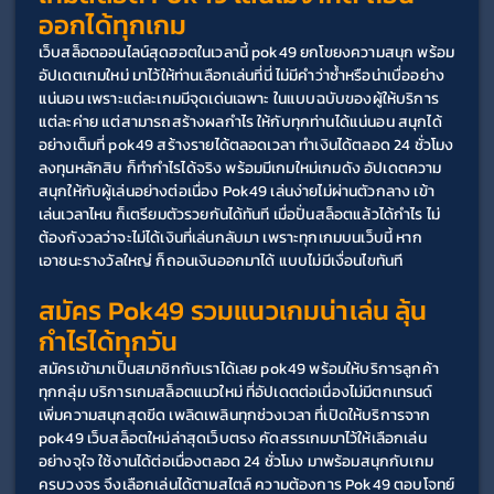
ออกได้ทุกเกม
เว็บสล็อตออนไลน์สุดฮอตในเวลานี้ pok49 ยกโขยงความสนุก พร้อม
อัปเดตเกมใหม่ มาไว้ให้ท่านเลือกเล่นที่นี่ ไม่มีคำว่าซ้ำหรือน่าเบื่ออย่าง
แน่นอน เพราะแต่ละเกมมีจุดเด่นเฉพาะ ในแบบฉบับของผู้ให้บริการ
แต่ละค่าย แต่สามารถสร้างผลกำไร ให้กับทุกท่านได้แน่นอน สนุกได้
อย่างเต็มที่ pok49 สร้างรายได้ตลอดเวลา ทำเงินได้ตลอด 24 ชั่วโมง 
ลงทุนหลักสิบ ก็ทำกำไรได้จริง พร้อมมีเกมใหม่เกมดัง อัปเดตความ
สนุกให้กับผู้เล่นอย่างต่อเนื่อง Pok49 เล่นง่ายไม่ผ่านตัวกลาง เข้า
เล่นเวลาไหน ก็เตรียมตัวรวยกันได้ทันที เมื่อปั่นสล็อตแล้วได้กำไร ไม่
ต้องกังวลว่าจะไม่ได้เงินที่เล่นกลับมา เพราะทุกเกมบนเว็บนี้ หาก
เอาชนะรางวัลใหญ่ ก็ถอนเงินออกมาได้ แบบไม่มีเงื่อนไขทันที
สมัคร Pok49 รวมแนวเกมน่าเล่น ลุ้น
กำไรได้ทุกวัน
สมัครเข้ามาเป็นสมาชิกกับเราได้เลย pok49 พร้อมให้บริการลูกค้า
ทุกกลุ่ม บริการเกมสล็อตแนวใหม่ ที่อัปเดตต่อเนื่องไม่มีตกเทรนด์ 
เพิ่มความสนุกสุดขีด เพลิดเพลินทุกช่วงเวลา ที่เปิดให้บริการจาก 
pok49 เว็บสล็อตใหม่ล่าสุดเว็บตรง คัดสรรเกมมาไว้ให้เลือกเล่น
อย่างจุใจ ใช้งานได้ต่อเนื่องตลอด 24 ชั่วโมง มาพร้อมสนุกกับเกม
ครบวงจร จึงเลือกเล่นได้ตามสไตล์ ความต้องการ Pok49 ตอบโจทย์