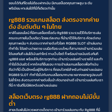
ชอบได้ทันทีโดยไม่ต้องฝากเงิน มีเกมสล็อตคุณภาพสูง ระดับ
พรีเมียม หาเล่นได้ที่นี่ที่เดียวเท่านั้น
rg888 รวมเกมสล็อต ส่งตรงจากค่าย
ดัง อันดับต้น ๆ ในไทย
คาสิโนออนไลน์ ที่มีเกมสล็อตชื่อดัง Rg888 รวบรวมไว้ให้บริการเล่น
ครบจบภายในเว็บเดียว โดยแต่ละเกม ที่นำมาไว้ให้บริการ คัดแต่เกม
คุณภาพเน้น ๆ ส่งตรงจากค่ายดังทั่วโลก RG888 SLOT เข้าเล่นเกม 
ทำกำไร ได้อย่างง่ายดาย บนมือถือระบบไหน ก็สามารถเข้ามาร่วมเล่น 
ได้เลยทันที เล่นได้เงินเท่าไหร่ ทางเว็บไซต์ ก็พร้อมจ่ายเงินจริงทันที 
rg888 slot พร้อมให้บริการทุกท่าน เข้ามาร่วมเล่นสร้างรายได้ และทำ
กำไรได้เงินชัวร์ หากใครที่ชื่นชอบ การเข้าเล่นเกมสล็อตเพื่อทำเงิน 
ถือว่าที่นี่ เป็นอีกหนึ่งผู้ให้บริการ ที่ตอบโจทย์สำหรับท่านอย่างแน่นอน 
RG888 SLOT ทำกำไรไปกับเกมสล็อตมากมาย หลากหลายรูปแบบที่
ไม่ซ้ำใคร ส่งตรงจากค่ายดังชั้นนำ คัดมาอย่างดี เข้ามาร่วมเล่นกับเรา
ที่นี่ การันตีไม่มีผิดหวังอย่างแน่นอน
สล็อตเว็บตรง rg888 ฝากถอนไม่มีขั้น
ต่ำ
สายเดิมพันไม่ควรพลาดเด็ดขาด เข้ามาร่วมเล่นเกม กับ Rg888 ที่นี่ 