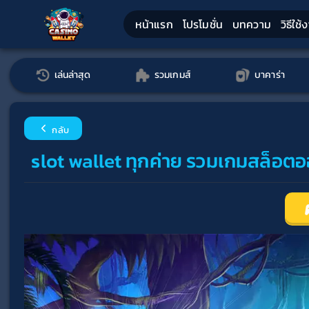
หน้าแรก
โปรโมชั่น
บทความ
วิธีใช้
เล่นล่าสุด
รวมเกมส์
บาคาร่า
กลับ
slot wallet ทุกค่าย รวมเกมสล็อตออน