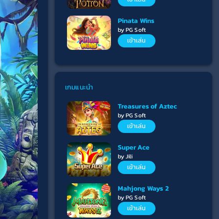
Pinata Wins
by PG Soft
เข้าเล่น
เกมแนะนำ
Treasures of Aztec
by PG Soft
เข้าเล่น
Super Ace
by Jili
เข้าเล่น
Mahjong Ways 2
by PG Soft
เข้าเล่น