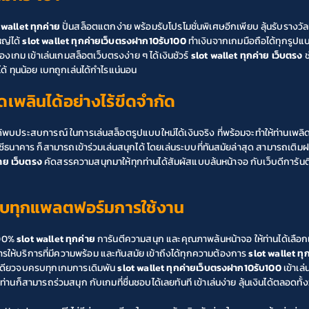
 wallet ทุกค่าย 
ปั่นสล็อตแตกง่าย พร้อมรับโปรโมชั่นพิเศษอีกเพียบ ลุ้นรับรางวั
ญ่ได้ 
slot wallet ทุกค่ายเว็บตรงฝาก10รับ100 
ทำเงินจากเกมมือถือได้ทุกรูปแ
งเกม เข้าเล่นเกมสล็อตเว็บตรงง่าย ๆ ได้เงินชัวร์ 
slot wallet ทุกค่าย เว็บตรง 
ด้ ทุนน้อย เบทถูกเล่นได้กำไรแน่นอน
ดเพลินได้อย่างไร้ขีดจำกัด
จะได้พบประสบการณ์ ในการเล่นสล็อตรูปแบบใหม่ได้เงินจริง ที่พร้อมจะทำให้ท่านเพลิ
ญชีธนาคาร ก็สามารถเข้าร่วมเล่นสนุกได้ โดยเล่นระบบที่ทันสมัยล่าสุด สามารถเติ
าย เว็บตรง 
คัดสรรความสนุกมาให้ทุกท่านได้สัมผัสแบบล้นหน้าจอ กับเว็บดีการัน
รับทุกแพลตฟอร์มการใช้งาน
00% 
slot wallet ทุกค่าย 
การันตีความสนุก และคุณภาพล้นหน้าจอ ให้ท่านได้เลือกเ
ารให้บริการที่มีความพร้อม และทันสมัย เข้าถึงได้ทุกความต้องการ 
็บเดียวจบครบทุกเกมการเดิมพัน 
slot wallet ทุกค่ายเว็บตรงฝาก10รับ100 
เข้าเล่
ท่านก็สามารถร่วมสนุก กับเกมที่ชื่นชอบได้เลยทันที เข้าเล่นง่าย ลุ้นเงินได้ตลอดทั้ง