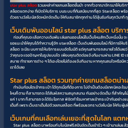
star plus สล็อต
 รวมเหล่าค่ายเกมสล็อตชั้นนำ จากทั่วอาณาจักรมาให้บริการ
สล็อตแตกง่าย ที่เปิดให้บริการ บนระบบที่ทันสมัยมากที่สุด Starสล็อต พร้อม
ด้วยรางวัลโบนัสจัดหนักจัดเต็ม ให้กับสมาชิกทุกท่าน ได้ลุ้นรับกันทุกวินาท
เว็บเดิมพันออนไลน์ star plus สล็อต บริการ
	ก่อนที่คุณจะเลือกวางเดิมพัน เล่นเกมออนไลน์ในเว็บไหนสักเว็บหนึ่งนั้น จะต้องทำการเลือกเว็บที่มีการให้บริการที่ดีที่สุด ที่ทำให้คุณสบายใจได้ตลอดการใช้งาน ในวันนี้เรา
ขอแนะนำให้คุณได้ทำความรู้จัก starสล็อต เว็บเดิมพันออนไลน์ ที่มีการให้บร
สล็อต จะมีระบบการให้บริการแบบอัตโนมัติ แต่คุณสามารถสบายใจได้เลยว่า
ว่าคุณจะเจอปัญหาในรูปแบบใด เพียงคุณติดต่อแจ้งทีมงานผ่าน LINE ID เรา
สบาย ทำรายการต่าง ๆ ได้เองโดยไม่ต้องแจ้งทีมงาน หากคุณสนใจหรือมีคว
เราได้เลย
Star plus สล็อต รวมทุกค่ายเกมสล็อตน่าเล
	ทำเงินก้อนโตเข้ากระเป๋า ได้ทุกเมื่อที่ต้องการ ไม่จำเป็นต้องมีเทคนิคอะไรมากมาย ก็สามารถทำโบนัสแตกได้ star plus สล็อต ไม่ว่าทุกท่านจะเข้าไปเล่นเกมสล็อตกับค่าย
ไหนก็ตาม ก็สามารถจะได้สัมผัสความสนุกสนาน กันอย่างจัดเต็ม ที่สำคัญไม่มี
แค่ 1 บาท ก็สามารถจะได้รับโอกาส พิชิตกำไรมหาศาลเข้ากระเป๋ากันอย่างแน
เต็มที่ เพราะเว็บเราเต็มไปด้วยเกมสล็อต ที่พร้อมแจกรางวัลโบนัส ให้กับผู้เล่น
เว็บเกมที่คนเลือกเล่นเยอะที่สุดในโลก แตก
	Star plus สล็อต มาพร้อมกับโบนัสฟรีสปินจัดเต็มเข้ารัว ๆ เข้ามาเล่นแล้วไม่มีผิดหวัง star plus slot รับประกันความคุ้มค่า เล่นได้ถอนเงินออกได้ไม่มีจำกัด เพียงแค่เปิด