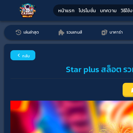
หน้าแรก
โปรโมชั่น
บทความ
วิธีใช้
เล่นล่าสุด
รวมเกมส์
บาคาร่า
กลับ
Star plus สล็อต รว