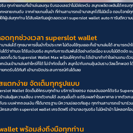
ทุกค่ายเกมที่เข้าเล่นลงทุน รับรองเลยว่าไม่มีผิดหวัง สนุกเพลิดเพลินได้ครบทุกเ
กหลายเกมดัง จากค่ายเกมชั้นนำ ที่ท่านสามารถเข้ามาสนุกได้ไม่มีเบื่อ ตอบโจทย์ท
ให้ผู้เล่นทุกท่าน ได้สัมผัสกันอยู่ตลอดเวลา superslot wallet auto การันตีควา
ลอดทุกช่วงเวลา superslot wallet
าเล่นได้ ทุกธนาคารชั้นนำทั่วประเทศ ไม่ต้องใช้ทุนเยอะก็เข้ามาเล่นได้ สามารถนำไ
้ว่าท่านจะได้รับเงินจริง สนุกกับการเดิมพันได้อย่างต่อเนื่อง แบบไม่มีติดขัด s
ด้ตลอดทั้งวัน Superslot Wallet Max พร้อมให้ทุกท่าน ได้เข้ามาทำกำไรผ่านเกม ด้
ฝากเงินเข้ามาเล่นเท่าไหร่ก็ได้ ไม่จำกัดขั้นต่ำ สนุกไปกับเกมลุ้นเงินรางวัลแจ็กพอต 
มายกดรับได้ทันที เข้ามาเปิดประสบการณ์กันได้เลย
สแตกง่าย จัดเต็มทุกรูปแบบ
 Superslot Wallet จัดเต็มให้ครบทุกด้าน บริการโดยตรง ถอนเงินออกได้จริง Supers
เข้าเล่นลุ้นความเสี่ยง จากตัวเกมได้ ลงทุนขั้นต่ำ แต่รับผลกำไรมหาศาล จากตัวเก
้อมกับระบบฝากถอนเงิน ที่ได้มาตรฐาน มีความปลอดภัยสูง ทุกท่านสามารถเข้ามาร่ว
มัครสมาชิก superslot wallet เครดิตฟรี เข้ามาลงทุนจริง ไม่มีหน้าม้า ไม่หลอกโอ
wallet พร้อมส่งถึงมือทุกท่าน