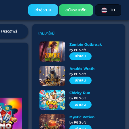
เข้าสู่ระบบ
สมัครสมาชิก
TH
เครดิตฟรี
เกมมาใหม่
Zombie Outbreak
by PG Soft
เข้าเล่น
Anubis Wrath
by PG Soft
เข้าเล่น
Chicky Run
by PG Soft
เข้าเล่น
Mystic Potion
by PG Soft
เข้าเล่น