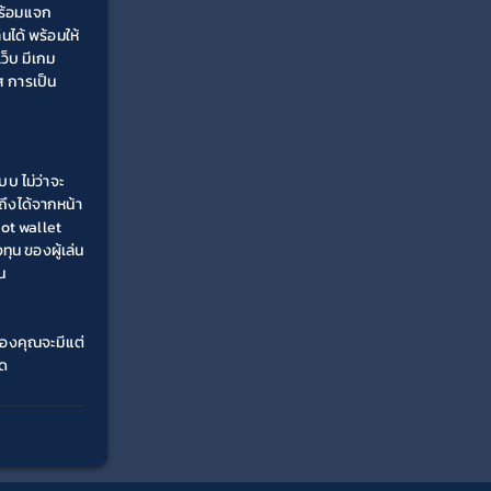
พร้อมแจก
่นได้ พร้อมให้
ว็บ มีเกม
ส การเป็น
บ ไม่ว่าจะ
ถึงได้จากหน้า
ot wallet 
ทุน ของผู้เล่น
น
ของคุณจะมีแต่
ุด