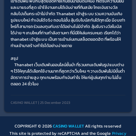
เข้าเดิมพัน พบกับสุดยอดค่ายเกมชั้นนำอันดับหนึ่ง ที่ได้รับความนิยม
และมาแรงที่สุด เข้าใช้งานเกมได้เงินง่ายที่ทันสมัย โกยเงินรางวัล
กลับไปเต็มกระเป๋าไม่จำกัด Thanabet เข้าสู่ระบบ รวมความบันเทิง
รูปแบบใหม่ ทำเงินได้จริง ถอนไม่อั้น ลุ้นรับโบนัสกันได้ทุกเมื่อ มีงบเท่า
ไหร่ก็สามารถร่วมลงทุนกับเราได้อย่างไม่มีจำกัด ลุ้นรับรางวัลโบนัส
ได้ง่าย ๆ เกมไหนที่ท่านกำลังตามหา ที่นี่มีให้เล่นครบหมด เรียกได้ว่า 
thanabet เข้าสู่ระบบ เป็นการเข้าเล่นเกมสล็อตยอดฮิต ที่พร้อมให้
ท่านเข้ามาสร้างกำไรได้อย่างง่ายดาย
สรุป
	Thanabet เว็บเดิมพันออนไลน์ชั้นนำ ที่รวมเกมเดิมพันรูปแบบต่าง 
ๆ ไว้ให้คุณได้เลือกใช้งานมากที่สุดกว่าเว็บไหน ๆ วางเดิมพันไม่มีขั้นต่ำ 
อัตราการจ่ายสูง ทุกเกมพร้อมทำเงินกำไร ให้แก่ผู้เล่นทุกท่าน ไม่อั้น
ตลอด 24 ชั่วโมง
CASINO WALLET | 25 December 2023
COPYRIGHT © 2026
CASINO WALLET
All rights reserved
This site is protected by reCAPTCHA and the Google
Privacy