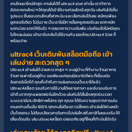
เกมไหนมาใหม่ล่าสุด หาเล่นได้ที่ ultrac4 slot เท่านั้น เราทำการ
อัปเดตเกมใหม่ ๆ ให้คุณได้เข้าใช้งานก่อนใครในทุกวัน เล่นกันได้เต็ม
รูปแบบ ชื่นชอบเกมไหนก็ฝากเงิน และเลือกเล่นได้เลย สมัครเพียง
ยูสเซอร์เดียว ไม่วุ่นวาย เว็บเราไม่มีการล็อคยูสเซอร์เนม แตกหนัก 
แตกบ่อย แตกให้รับรัว ๆ ตลอดการวางเดิมพัน เงินก้อนโตไม่หนีคุณ
ไปไหนแน่นอน เข้ามารับกลับไปใช้งานกัน ยอดไหน Ultrac4 Slot ก็
พร้อมจ่าย
ultrac4 เว็บเดิมพันสล็อตมือถือ เข้า
เล่นง่าย สะดวกสุด ๆ 
Ultrac4 เข้าเล่นได้ง่ายสะดวกสุด ๆ จะอยู่บ้าน ที่ทำงาน ร้านอาหาร 
ร้านกาแฟ หรืออยู่ห้าง ขอเพียงแค่คุณมีสมาร์ตโฟน ที่เชื่อมต่อ
อินเทอร์เน็ตได้ คุณก็เข้าถึงการเล่นเกมบนเว็บเราได้แล้ว 
Ultrac4สล็อต รองรับการใช้งานได้หลายภาษา และยังรองรับการ
เข้าถึงจากทุกแพลตฟอร์มอีกด้วย เล่นกันได้ลื่นไหลทุกช่วงเวลา 
ระบบเรามีประสิทธิภาพไม่กระตุก คุณจะได้รับความสุขจากการเล่น
เกมอย่างเต็มอิ่ม 100% ทุกเกมไม่ต้องดาวน์โหลด เข้าเล่นได้ผ่านหน้า
เว็บโดยตรง ไม่ต้องเสียเวลาเดินทางไปเล่นไกลถึงคาสิโนของจริง ให้
เสี่ยงโดนจับ เล่น ultrac4สล็อต ปลอดภัย อยู่ที่ไหนก็ทำเงินได้จริง