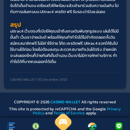
รับได้เต็มจำนวน เตรียมตัวให้พร้อม แล้วเข้ามาร่วมรับความบันเทิง ไป
กับการเล่นเกมบน Ultrac4 เครดิต ฟรี รับรองว่าปังแน่นอน
สรุป
ultrac4 เว็บตรงที่เปิดให้คุณเข้าถึงเกมเดิมพันทุกรูปแบบ เล่นได้ไม่มี
ขั้นต่ำ เว็บเราจ่ายเงินดี พร้อมให้คุณทำกำไรได้ไม่จำกัดตลอดทั้งวัน 
สมัครสมาชิกฟรี ไม่มีค่าใช้จ่าย โค้ด เครดิตฟรี Ultrac4 แจกให้รับไป
ใช้งานได้ก่อน โดยไม่ต้องลงทุน สะดวกสบายทำเงินได้จริง จ่ายหนัก 
จะเล่นยอดไหนก็จ่ายทันทีเต็มจำนวน เว็บเราไม่มีการหักค่าบริการ ทำ
กำไรได้กี่บาทถอนออกได้เต็ม
CASINO WALLET | 10 December 2023
COPYRIGHT © 2026
CASINO WALLET
All rights reserved
This site is protected by reCAPTCHA and the Google
Privacy
Policy
and
Terms of Service
apply.