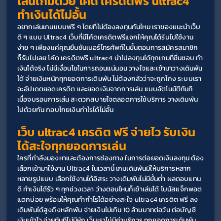
เล่นเกมด้วย โค้ด เครดิตฟรี ultrac4 
ทำเงินได้ไม่อั้น 
อยากเล่นเกมแบบฟรี ๆ โดยที่ไม่ต้องลงทุนกันไหม เราของแนะนำเว็บ
ดี ๆ แบบ Ultrac4 เว็บที่มีโค้ดเครดิตฟรีแจกให้คุณได้รับไปใช้งาน
ง่าย ๆ เพียงแค่คุณยืนยันเบอร์โทรศัพท์ในขั้นตอนการสมัครสมาชิก 
ก็รับไปเลย โค้ด เครดิตฟรี ultrac4 นำไปลงทุนได้ทุกเกมที่ชื่นชอบ ทำ
เงินได้จริง ไม่มีเงื่อนไขในการถอนแน่นอน วางใจและเข้ามาวางเดิมพัน
ได้ จ่ายเงินหนักทุกยอดการเดิมพัน ไม่ต้องกลัวว่าจะถูกโกง ระบบเรา
จะอัปเดตยอดเครดิต และยอดเงินจากการเล่น แบบอัตโนมัติทันที 
เมื่อจบรอบการเล่น สะดวกสบายใจตลอดการใช้บริการ วางเดิมพัน
ไปด้วยกัน กอบโกยเงินกำไรได้ไม่อั้น
เว็บ ultrac4 เครดิต ฟรี จ่ายไว รับเงิน
ได้สะใจทุกยอดการเล่น
ใครที่กำลังมองหาและต้องการช่องทาง ในการต่อยอดเงินลงทุน ต้อง
เลือกเข้ามาใช้งาน Ultrac4 ในเวลานี้ เกมเดิมพันมีให้บริการหลาก
หลายรูปแบบ เลือกใช้งานได้อิสระ วางเดิมพันไม่มีขั้นต่ำ ผลตอบแทน
ดี ทำเงินได้รัว ๆ ทุกช่วงเวลา ว่างตอนไหนก็เข้าเล่นได้ โบนัสแจ็กพอต
แตกบ่อย พร้อมให้คุณทำกำไรได้อย่างสะใจ ultrac4 เครดิต ฟรี ลง
เดิมพันได้สูงถึงหลักพัน จ่ายเงินไม่เกิน 10 ล้านบาทต่อวัน ต่อบัญชี 
เงินเข้าไว จ่ายทันทีไม่มีหัก เว็บเราไม่มีค่าบริการ ทุกยอดการเดิมพัน