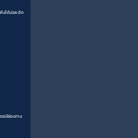
ึงได้บ่อย อีก
 โดยมีช่องทาง