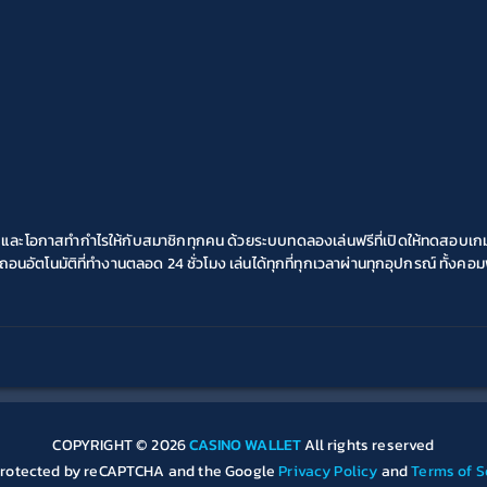
ะโอกาสทำกำไรให้กับสมาชิกทุกคน ด้วยระบบทดลองเล่นฟรีที่เปิดให้ทดสอบเกมได
นอัตโนมัติที่ทำงานตลอด 24 ชั่วโมง เล่นได้ทุกที่ทุกเวลาผ่านทุกอุปกรณ์ ทั้งคอ
COPYRIGHT © 2026
CASINO WALLET
All rights reserved
 protected by reCAPTCHA and the Google
Privacy Policy
and
Terms of S