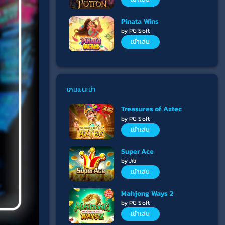
Pinata Wins
by PG Soft
เข้าเล่น
เกมแนะนำ
Treasures of Aztec
by PG Soft
เข้าเล่น
Super Ace
by Jili
เข้าเล่น
Mahjong Ways 2
by PG Soft
เข้าเล่น