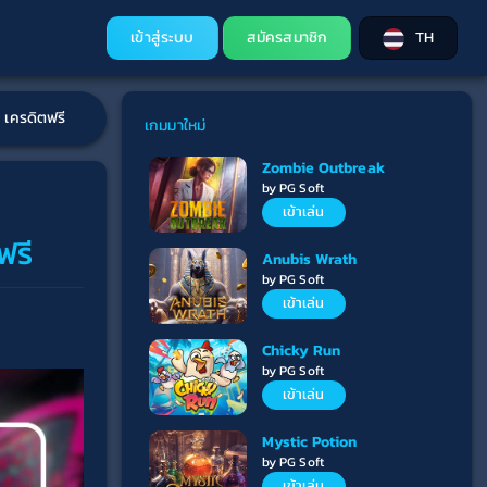
เข้าสู่ระบบ
สมัครสมาชิก
TH
เครดิตฟรี
เกมมาใหม่
Zombie Outbreak
by PG Soft
เข้าเล่น
ฟรี
Anubis Wrath
by PG Soft
เข้าเล่น
Chicky Run
by PG Soft
เข้าเล่น
Mystic Potion
by PG Soft
เข้าเล่น