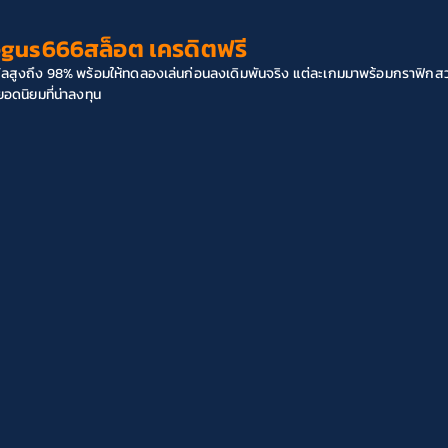
vegus666สล็อต เครดิตฟรี
ัลสูงถึง 98% พร้อมให้ทดลองเล่นก่อนลงเดิมพันจริง แต่ละเกมมาพร้อมกราฟิกส
อดนิยมที่น่าลงทุน