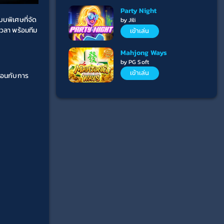
Party Night
บพิเศษที่จัด
by Jili
เวลา พร้อมทีม
เข้าเล่น
Mahjong Ways
by PG Soft
เข้าเล่น
ือนกับการ