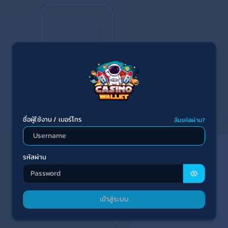
ชื่อผู้ใช้งาน / เบอร์โทร
ลืมรหัสผ่าน?
รหัสผ่าน
เข้าสู่ระบบ