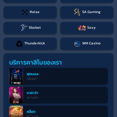
Relax
SA Gaming
Sbobet
Sexy
Thunderkick
WM Casino
บริการคาสิโนของเรา
ฟุตบอล
SBOBET
บาคาร่า
AE SEXY
สล็อต
PG SLOT