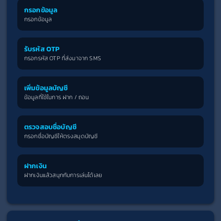
กรอกข้อมูล
กรอกข้อมูล
รับรหัส OTP
กรอกรหัส OTP ที่ส่งมาจาก SMS
เพิ่มข้อมูลบัญชี
ข้อมูลที่ใช้ในการ ฝาก / ถอน
ตรวจสอบชื่อบัญชี
กรอกชื่อบัญชีให้ตรงสมุดบัญชี
ฝากเงิน
ฝากเงินแล้วสนุกกับการเล่นได้เลย