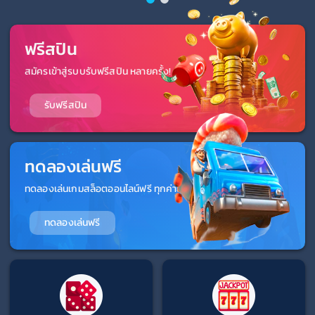
ฟรีสปิน
สมัครเข้าสู่รบบรับฟรีสปิน หลายครั้ง!
รับฟรีสปิน
ทดลองเล่นฟรี
ทดลองเล่นเกมสล็อตออนไลน์ฟรี ทุกค่าย!
ทดลองเล่นฟรี