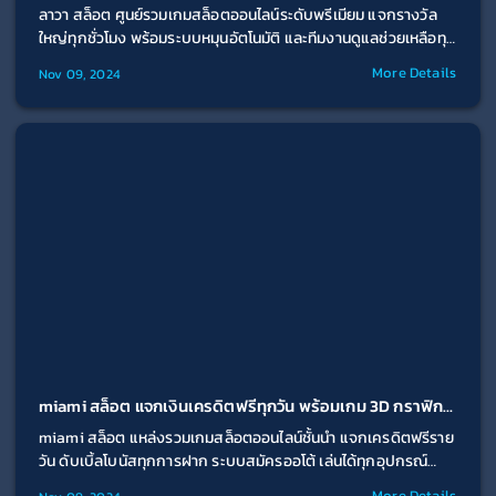
ชั่วโมง
ลาวา สล็อต ศูนย์รวมเกมสล็อตออนไลน์ระดับพรีเมียม แจกรางวัล
ใหญ่ทุกชั่วโมง พร้อมระบบหมุนอัตโนมัติ และทีมงานดูแลช่วยเหลือทุก
ปัญหา
More Details
Nov 09, 2024
miami สล็อต แจกเงินเครดิตฟรีทุกวัน พร้อมเกม 3D กราฟิก
จัดเต็ม
miami สล็อต แหล่งรวมเกมสล็อตออนไลน์ชั้นนำ แจกเครดิตฟรีราย
วัน ดับเบิ้ลโบนัสทุกการฝาก ระบบสมัครออโต้ เล่นได้ทุกอุปกรณ์