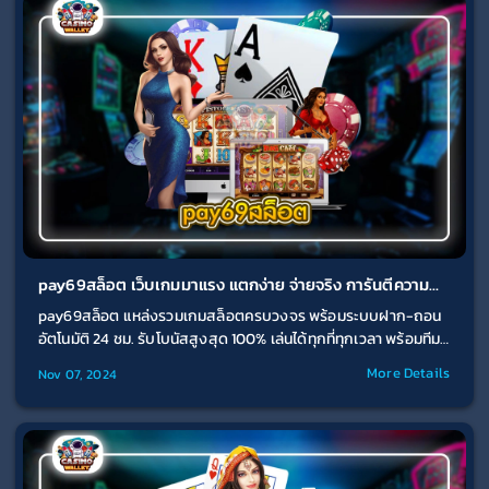
pay69สล็อต เว็บเกมมาแรง แตกง่าย จ่ายจริง การันตีความ
ปลอดภัย 100%
pay69สล็อต แหล่งรวมเกมสล็อตครบวงจร พร้อมระบบฝาก-ถอน
อัตโนมัติ 24 ชม. รับโบนัสสูงสุด 100% เล่นได้ทุกที่ทุกเวลา พร้อมทีม
งานดูแล 24 ชม.
More Details
Nov 07, 2024