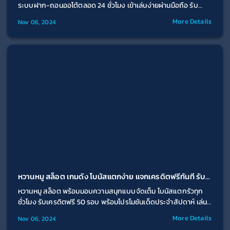
โบนัส 100% ทุกวัน
12r สล็อต เว็บสล็อตที่มาแรงที่สุดแห่งปี แจกเครดิตฟรีทุกวัน พร้อม
ระบบฝาก-ถอนออโต้ตลอด 24 ชั่วโมง เข้าเล่นง่ายผ่านมือถือ รับ
โบนัส 100%
More Details
Nov 06, 2024
หวานหมู สล็อต เกมดัง โบนัสแตกง่าย แจกเครดิตฟรีทันที รับ
ไม่อั้น
หวานหมู สล็อต พร้อมมอบความสนุกแบบจัดเต็ม โบนัสแตกรัวทุก