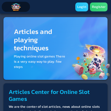
Login
Register
Articles and
playing
techniques
Playing online slot games There
is a very easy way to play. few
steps
Articles Center for Online Slot
Games
We are the center of slot articles, news about online slots