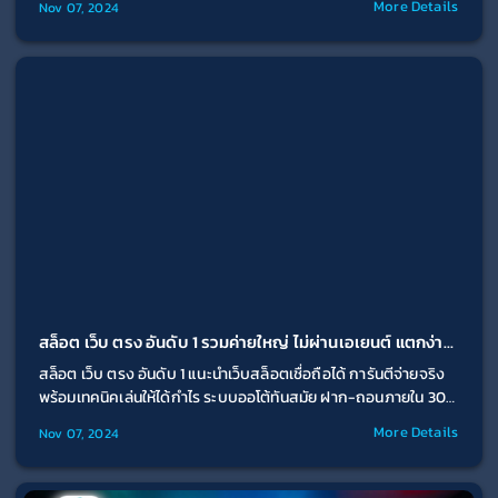
เล่นง่ายได้เงินไว พร้อมระบบฝาก-ถอนอัตโนมัติ 24 ชั่วโมง สมัครรับ
โบนัสฟรีทันที
More Details
Nov 07, 2024
สล็อต เว็บ ตรง อันดับ 1 รวมค่ายใหญ่ ไม่ผ่านเอเยนต์ แตกง่าย
100%
สล็อต เว็บ ตรง อันดับ 1 แนะนำเว็บสล็อตเชื่อถือได้ การันตีจ่ายจริง
พร้อมเทคนิคเล่นให้ได้กำไร ระบบออโต้ทันสมัย ฝาก-ถอนภายใน 30
วินาที มีเกมให้เลือกเพียบ
More Details
Nov 07, 2024