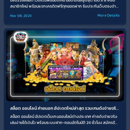
beo333สล็อต แจกเครดิตฟรีแบบจุใจทุกยอดฝาก เล่นง่าย
ผ่านมือถือ
beo333สล็อต เว็บเดิมพันน้องใหม่ มอบโบนัสสูงสุด 100% สำหรับ
สมาชิกใหม่ พร้อมแจกเครดิตฟรีทุกยอดฝาก รับประกันเว็บตรงจ่าย
จริง บริการ 24 ชั่วโมง
More Details
Nov 08, 2024
สล็อต ออนไลน์ ค่ายนอก อัปเดตใหม่ล่าสุด รวมเกมดังจ่ายจริง
100%
สล็อต ออนไลน์ อัปเดตเว็บเกมออนไลน์ต่างประเทศ ค่ายดังจ่ายจริง