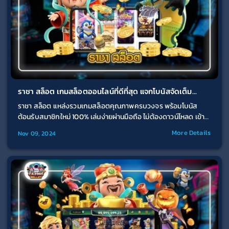
ราชา สล็อต เกมสล็อตออนไลน์ที่ดีที่สุด แจกโบนัสจัดเต็ม
รางวัลเพียบ
ราชา สล็อต แหล่งรวมเกมสล็อตคุณภาพครบวงจร พร้อมโบนัส
ต้อนรับสมาชิกใหม่ 100% เล่นง่ายผ่านมือถือ ไม่ต้องดาวน์โหลด เข้า
มาสนุกได้ทุกเวลา
More Details
Nov 09, 2024