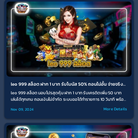
leo 999 สล็อต ฝาก 1 บาท รับโบนัส 50% ถอนไม่อั้น จ่ายจริง
ทุกยอด
leo 999 สล็อต มอบโปรสุดคุ้ม ฝาก 1 บาท รับเครดิตเพิ่ม 50 บาท
เล่นได้ทุกเกม ถอนเงินไม่จำกัด ระบบออโต้ทำรายการ 10 วินาที พร้อม
จ่ายรางวัลทันทีไม่มีเงื่อนไข
More Details
Nov 09, 2024