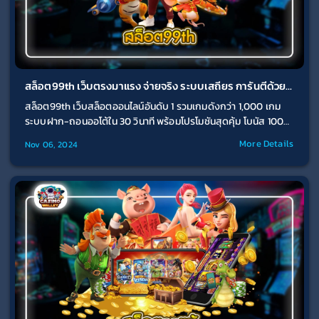
สล็อต99th เว็บตรงมาแรง จ่ายจริง ระบบเสถียร การันตีด้วย
ยอดผู้เล่น
สล็อต99th เว็บสล็อตออนไลน์อันดับ 1 รวมเกมดังกว่า 1,000 เกม
ระบบฝาก-ถอนออโต้ใน 30 วินาที พร้อมโปรโมชันสุดคุ้ม โบนัส 100%
สมัครฟรี รับเครดิตทันที
More Details
Nov 06, 2024