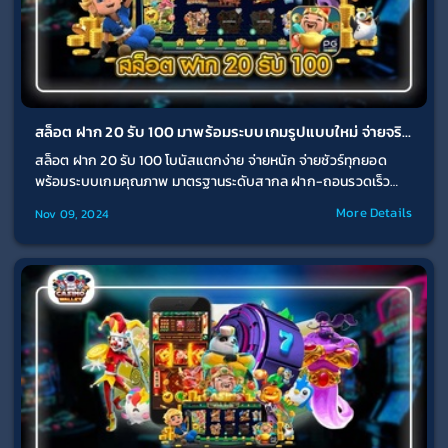
สล็อต ฝาก 20 รับ 100 มาพร้อมระบบเกมรูปแบบใหม่ จ่ายจริง
จ่ายหนัก
สล็อต ฝาก 20 รับ 100 โบนัสแตกง่าย จ่ายหนัก จ่ายชัวร์ทุกยอด
พร้อมระบบเกมคุณภาพ มาตรฐานระดับสากล ฝาก-ถอนรวดเร็ว
ภายใน 10 วินาที ปลอดภัย
More Details
Nov 09, 2024