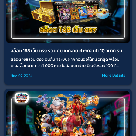
สล็อต 168 เว็บ ตรง รวมเกมแตกง่าย ฝากถอนไว 10 วินาที รับ
โบนัส 100
สล็อต 168 เว็บ ตรง อันดับ 1 ระบบฝากถอนออโต้ที่เร็วที่สุด พร้อม
เกมสล็อตมากกว่า 1,000 เกม โบนัสแตกง่าย มีใบรับรอง 100%
ลงทุนขั้นต่ำเพียง 1 บาท
More Details
Nov 07, 2024