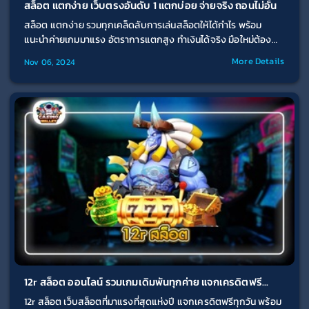
สล็อต แตกง่าย เว็บตรงอันดับ 1 แตกบ่อย จ่ายจริง ถอนไม่อั้น
สล็อต แตกง่าย รวมทุกเคล็ดลับการเล่นสล็อตให้ได้กำไร พร้อม
แนะนำค่ายเกมมาแรง อัตราการแตกสูง ทำเงินได้จริง มือใหม่ต้อง
อ่าน อัปเดตล่าสุด
More Details
Nov 06, 2024
12r สล็อต ออนไลน์ รวมเกมเดิมพันทุกค่าย แจกเครดิตฟรี