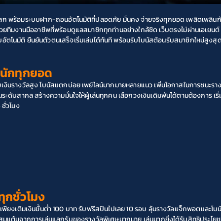
ลก พร้อมระบบฝาก-ถอนอัตโนมัติที่ปลอดภัย มั่นคง จ่ายจริงทุกยอด เพลิดเพลิน
ีมงานมืออาชีพที่พร้อมดูแลสมาชิกทุกท่านอย่างใกล้ชิด เว็บตรงไม่ผ่านเอเยนต์ เชื
อัตโนมัติ ยืนยันตัวตนเสร็จเริ่มเล่นได้ทันที พร้อมรับโบนัสต้อนรับสมาชิกใหม่สูงส
หนักทุกยอด
ายเงินรางวัลสูง โบนัสแตกบ่อย เพย์ไลน์มากมายหลายแนว เพิ่มโอกาสในการชนะราง
บสากล สร้างความมั่นใจให้ผู้เล่นทุกคน เลือกวงเงินเดิมพันได้ตามต้องการ เริ่ม
ชั่วโมง
ุกชั่วโมง
ง เพียงเติมเงินขั้นต่ำ 100 บาท รับฟรีสปินไปเลย 10 รอบ ลุ้นรางวัลแจ็กพอตและโบ
แต้มจากการเล่นแลกรับของรางวัลพิเศษมากมาย เล่นมากยิ่งได้รับสิทธิประโยชน์เพ