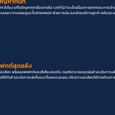
ัญหาทันที
่วโมง แก้ไขปัญหาทุกเรื่องภายใน 1 นาที ไม่ว่าจะเป็นเรื่องการฝากถอน การเข้าเ
มงานเฉพาะทางคอยดูแล ทั้งฝ่ายเทคนิค ฝ่ายการเงิน และฝ่ายบริการลูกค้า พร้อม
เฟกต์สุดอลัง
ละเอียด พร้อมเอฟเฟกต์แสงสีเสียงสมจริง ดนตรีประกอบสุดมันส์ รองรับการเล่น
อร์ได้ทันที รองรับการเล่นทั้งแนวตั้งและแนวนอน ปรับความละเอียดได้ตามต้องกา