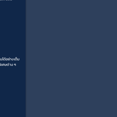
นได้อย่างเต็ม
ิเศษต่าง ๆ 