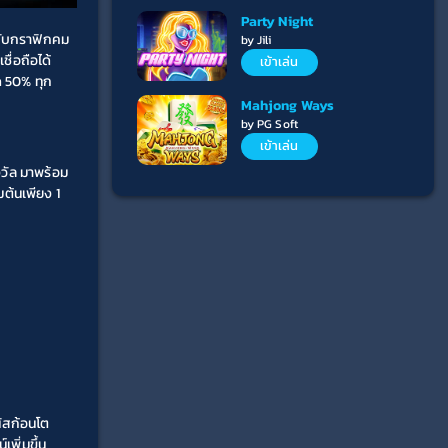
Party Night
กับกราฟิกคม
by Jili
่อถือได้ 
เข้าเล่น
ุด 50% ทุก
Mahjong Ways
by PG Soft
เข้าเล่น
วัล มาพร้อม
ต้นเพียง 1 
นัสก้อนโต
ิ่มขึ้น 