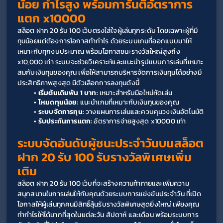
น้อย กำไรสูง พร้อมการันตีอัตราการ
แตก x10000
สล็อต ฝาก 20 รับ 100 เว็บตรงใส่ใจผู้เล่นทุกระดับ โดยเฉพาะผู้ที่มี
ทุนน้อยแต่ต้องการโอกาสทำกำไร ด้วยระบบเกมที่ออกแบบมาให้
เหมาะกับทุกงบประมาณ พร้อมโอกาสชนะรางวัลใหญ่สูงถึง 
x10,000 เท่า ระบบจะช่วยวิเคราะห์และแนะนำรูปแบบการเล่นที่เหมาะ
สมกับเงินทุนของคุณ เพื่อให้สามารถบริหารจัดการเงินทุนได้อย่างมี
ประสิทธิภาพสูงสุด มีตัวเลือกการลงทุนดังนี้
เริ่มต้นเดิมพัน 1 บาท:
 เหมาะสำหรับมือใหม่หัดเล่น
โหมดทุนน้อย:
 แนะนำเกมที่เหมาะกับเงินทุนของคุณ
ระบบจัดการทุน:
 วางแผนการเล่นและควบคุมวงเงินอัตโนมัติ
รับประกันการแตก:
 อัตราการจ่ายสูงสุด x10000 เท่า
ระบบจัดอันดับผู้ชนะประจำวันบนสล็อต 
ฝาก 20 รับ 100 รับรางวัลพิเศษเพิ่ม
เติม
สล็อต ฝาก 20 รับ 100 เว็บที่จะสร้างความท้าทายและเพิ่มความ
สนุกสนานในการเล่นให้กับคุณด้วยระบบการแข่งขันประจำวัน ที่เปิด
โอกาสให้ผู้เล่นทุกคนมีสิทธิ์ลุ้นรับรางวัลพิเศษสุดยิ่งใหญ่ เพียงคุณ
ทำกำไรให้ได้มากที่สุดในแต่ละวัน สัปดาห์ และเดือน พร้อมระบบการ