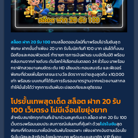
สล็อต ฝาก 20 รับ 100
 เกมสล็อตออนไลน์ที่มาพร้อมโปรโมชันสุด
พิเศษ ฝากขั้นต่ำเพียง 20 บาท รับโบนัสทันที 100 บาท เล่นได้ทั้งบน
มือถือและคอมพิวเตอร์ ทำรายการการเงินผ่านระบบอัตโนมัติ พร้อม
คลังเกมจากค่ายดังระดับโลกให้เลือกเล่นตลอด 24 ชั่วโมง มาพร้อม
กราฟิกสวยงามคมชัดระดับ HD เสียงประกอบสมจริง และฟีเจอร์
พิเศษที่ช่วยเพิ่มโอกาสชนะรางวัล อัตราการจ่ายสูงสุดถึง x10,000 
เท่า พร้อมระบบเกมที่ได้รับการรับรองมาตรฐานจากหน่วยงานสากล 
ทำให้มั่นใจได้ว่าทุกการเดิมพันจะปลอดภัยและยุติธรรม
โปรขั้นเทพสุดเด็ด สล็อต ฝาก 20 รับ 
100 เว็บตรง ไม่มีเงื่อนไขยุ่งยาก
สำหรับสมาชิกทุกท่านที่เข้ามาร่วมสนุกกับเรา สล็อต ฝาก 20 รับ 100 
เว็บตรงพร้อมมอบประสบการณ์เล่นเกมที่คุ้มค่า ด้วย
โปรโมชัน
สุด
พิเศษที่คัดสรรมาเพื่อนักเดิมพันโดยเฉพาะ เพียงฝากเงินตามเงื่อนไข 
รับโบนัสและสิทธิประโยชน์มากมาย พร้อมระบบสมาชิก VIP ที่มอบ