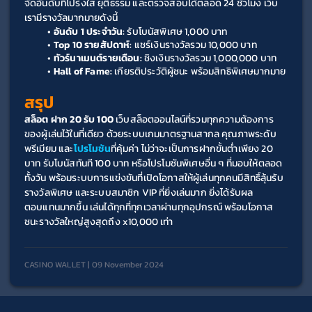
จัดอันดับที่โปร่งใส ยุติธรรม และตรวจสอบได้ตลอด 24 ชั่วโมง เว็บ
เรามีรางวัลมากมายดังนี้
อันดับ 1 ประจำวัน:
 รับโบนัสพิเศษ 1,000 บาท
Top 10 รายสัปดาห์:
 แชร์เงินรางวัลรวม 10,000 บาท
ทัวร์นาเมนต์รายเดือน:
 ชิงเงินรางวัลรวม 1,000,000 บาท
Hall of Fame:
 เกียรติประวัติผู้ชนะ พร้อมสิทธิพิเศษมากมาย
สรุป
สล็อต ฝาก 20 รับ 100
 เว็บสล็อตออนไลน์ที่รวมทุกความต้องการ
ของผู้เล่นไว้ในที่เดียว ด้วยระบบเกมมาตรฐานสากล คุณภาพระดับ
พรีเมียม และ
โปรโมชัน
ที่คุ้มค่า ไม่ว่าจะเป็นการฝากขั้นต่ำเพียง 20 
บาท รับโบนัสทันที 100 บาท หรือโปรโมชันพิเศษอื่น ๆ ที่มอบให้ตลอด
ทั้งวัน พร้อมระบบการแข่งขันที่เปิดโอกาสให้ผู้เล่นทุกคนมีสิทธิ์ลุ้นรับ
รางวัลพิเศษ และระบบสมาชิก VIP ที่ยิ่งเล่นมาก ยิ่งได้รับผล
ตอบแทนมากขึ้น เล่นได้ทุกที่ทุกเวลาผ่านทุกอุปกรณ์ พร้อมโอกาส
ชนะรางวัลใหญ่สูงสุดถึง x10,000 เท่า
CASINO WALLET | 09 November 2024