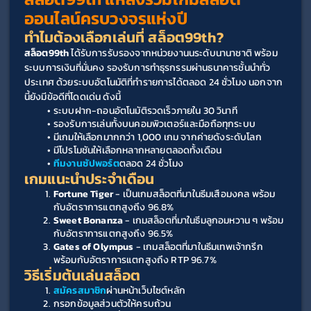
ออนไลน์ครบวงจรแห่งปี
ทำไมต้องเลือกเล่นที่ สล็อต99th?
สล็อต99th
 ได้รับการรับรองจากหน่วยงานนระดับนานาชาติ พร้อม
ระบบการเงินที่มั่นคง รองรับการทำธุรกรรมผ่านธนาคารชั้นนำทั่ว
ประเทศ ด้วยระบบอัตโนมัติที่ทำรายการได้ตลอด 24 ชั่วโมง นอกจาก
นี้ยังมีข้อดีที่โดดเด่น ดังนี้
ระบบฝาก-ถอนอัตโนมัติรวดเร็วภายใน 30 วินาที
รองรับการเล่นทั้งบนคอมพิวเตอร์และมือถือทุกระบบ
มีเกมให้เลือกมากกว่า 1,000 เกม จากค่ายดังระดับโลก
มีโปรโมชันให้เลือกหลากหลายตลอดทั้งเดือน
ทีมงานซัปพอร์ต
ตลอด 24 ชั่วโมง
เกมแนะนำประจำเดือน
Fortune Tiger
 - เป็นเกมสล็อตที่มาในธีมเสือมงคล พร้อม
กับอัตราการแตกสูงถึง 96.8%
Sweet Bonanza
 - เกมสล็อตที่มาในธีมลูกอมหวาน ๆ พร้อม
กับอัตราการแตกสูงถึง 96.5%
Gates of Olympus
 - เกมสล็อตที่มาในธีมเทพเจ้ากรีก 
พร้อมกับอัตราการแตกสูงถึง RTP 96.7%
วิธีเริ่มต้นเล่นสล็อต
สมัครสมาชิก
ผ่านหน้าเว็บไซต์หลัก
กรอกข้อมูลส่วนตัวให้ครบถ้วน