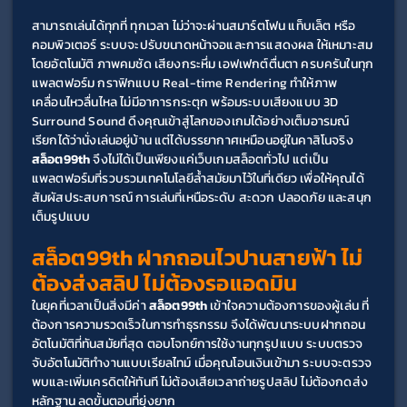
สามารถเล่นได้ทุกที่ ทุกเวลา ไม่ว่าจะผ่านสมาร์ตโฟน แท็บเล็ต หรือ
คอมพิวเตอร์ ระบบจะปรับขนาดหน้าจอและการแสดงผล ให้เหมาะสม
โดยอัตโนมัติ ภาพคมชัด เสียงกระหึ่ม เอฟเฟกต์ตื่นตา ครบครันในทุก
แพลตฟอร์ม กราฟิกแบบ Real-time Rendering ทำให้ภาพ
เคลื่อนไหวลื่นไหล ไม่มีอาการกระตุก พร้อมระบบเสียงแบบ 3D 
Surround Sound ดึงคุณเข้าสู่โลกของเกมได้อย่างเต็มอารมณ์ 
เรียกได้ว่านั่งเล่นอยู่บ้าน แต่ได้บรรยากาศเหมือนอยู่ในคาสิโนจริง 
สล็อต99th
 จึงไม่ได้เป็นเพียงแค่เว็บเกมสล็อตทั่วไป แต่เป็น
แพลตฟอร์มที่รวบรวมเทคโนโลยีล้ำสมัยมาไว้ในที่เดียว เพื่อให้คุณได้
สัมผัสประสบการณ์ การเล่นที่เหนือระดับ สะดวก ปลอดภัย และสนุก
เต็มรูปแบบ
สล็อต99th ฝากถอนไวปานสายฟ้า ไม่
ต้องส่งสลิป ไม่ต้องรอแอดมิน
ในยุคที่เวลาเป็นสิ่งมีค่า 
สล็อต99th
 เข้าใจความต้องการของผู้เล่น ที่
ต้องการความรวดเร็วในการทำธุรกรรม จึงได้พัฒนาระบบฝากถอน
อัตโนมัติที่ทันสมัยที่สุด ตอบโจทย์การใช้งานทุกรูปแบบ ระบบตรวจ
จับอัตโนมัติทำงานแบบเรียลไทม์ เมื่อคุณโอนเงินเข้ามา ระบบจะตรวจ
พบและเพิ่มเครดิตให้ทันที ไม่ต้องเสียเวลาถ่ายรูปสลิป ไม่ต้องกดส่ง
หลักฐาน ลดขั้นตอนที่ยุ่งยาก