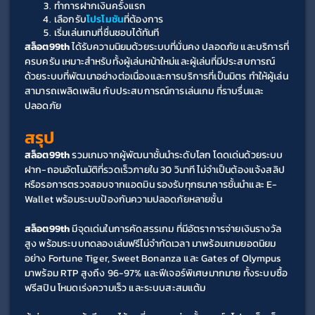
ทำการฝากเงินครั้งแรก
เลือกรับ
โปรโมชัน
ที่ต้องการ
เริ่มเล่นเกมที่ชื่นชอบได้ทันที
สล็อต99th
 ได้รับความนิยมด้วยระบบที่มั่นคง ปลอดภัย และบริการที่
ครบครัน เหมาะสำหรับทั้งผู้เล่นหน้าใหม่และผู้เล่นที่มีประสบการณ์ 
ด้วยระบบที่พัฒนาอย่างต่อเนื่องและการบริการที่เป็นมิตร ทำให้ผู้เล่น
สามารถเพลิดเพลิน กับประสบการณ์การเล่นเกม ที่ราบรื่นและ
ปลอดภัย
สรุป
สล็อต99th 
รวมเกมจากผู้พัฒนาชั้นนำระดับโลก โดดเด่นด้วยระบบ
ฝาก-ถอนอัตโนมัติที่รวดเร็วภายใน 30 วินาที ไม่จำเป็นต้องแจ้งสลิป
หรือรอการตรวจสอบจากแอดมิน รองรับทุกธนาคารชั้นนำและ E-
Wallet พร้อมระบบป้องกันความปลอดภัยหลายชั้น
สล็อต99th 
มีจุดเด่นในการคัดสรรเกม ที่มีอัตราการจ่ายเงินรางวัล 
สูง พร้อมระบบทดลองเล่นฟรีไม่จำกัดเวลา มาพร้อมเกมยอดนิยม
อย่าง Fortune Tiger, Sweet Bonanza และ Gates of Olympus 
มาพร้อม RTP สูงถึง 96-97% และฟีเจอร์พิเศษมากมาย ทั้งระบบซื้อ
ฟรีสปิน โหมดเร่งความเร็ว และระบบสะสมแต้ม