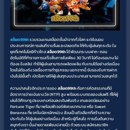
สล็อต99th
รวบรวมเกมสล็อตชั้นนำจากทั่วโลก แต่ยังมอบ
ประสบการณ์การเล่นที่ราบรื่นและปลอดภัย ให้กับผู้เล่นทุกระดับ ใน
ยุคที่เทคโนโลยีก้าวไกล 
สล็อต99th
 ได้พัฒนาระบบฝาก-ถอน
อัตโนมัติที่ทำรายการเสร็จสิ้นภายในเพียง 30 วินาที ไม่ต้องรอนาน ไม่
ต้องแจ้งสลิป ทำให้ผู้เล่นสามารถเพลิดเพลิน กับเกมได้อย่างต่อเนื่อง 
โดยไม่ต้องกังวลเรื่องการทำธุรกรรม นอกจากนี้ ยังรองรับการฝาก
เงินไม่มีขั้นต่ำ เปิดโอกาสให้ผู้เล่นทุกงบประมาณสามารถร่วมสนุกได้
ความน่าสนใจอีกประการของ 
สล็อต99th
 คือการคัดสรรเกมที่มี
อัตราการจ่ายเงินรางวัล (RTP) สูง พร้อมระบบทดลองเล่นฟรี ที่ให้ผู้
เล่นได้ศึกษารูปแบบเกมก่อนลงเดิมพันจริง เกมยอดนิยมอย่าง 
Fortune Tiger ที่มาพร้อมฟีเจอร์พิเศษมากมาย หรือ Sweet 
Bonanza ที่แจกโบนัสหนักหน่วง ล้วนเป็นตัวเลือกที่สร้างความ
ประทับใจ ให้ผู้เล่นอย่างต่อเนื่อง สำหรับผู้ที่สนใจ การเริ่มต้นความ
สนุกกับเรา นั้นง่ายดายเพียงปลายนิ้ว ด้วยระบบสมัครสมาชิก