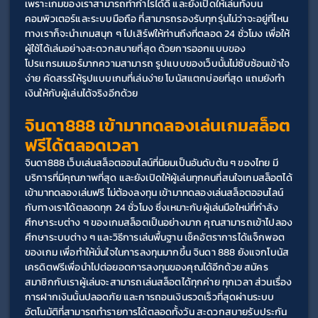
เพราะเกมของเราสามารถทำกำไรได้ดี และยังเปิดให้เล่นทั้งบน
คอมพิวเตอร์และระบบมือถือ ที่สามารถรองรับทุกรุ่นไม่ว่าจะอยู่ที่ไหน 
ทางเราก็จะนำเกมสนุก ๆ ไปเสิร์ฟให้ท่านถึงที่ตลอด 24 ชั่วโมง เพื่อให้
ผู้ใช้ได้เล่นอย่างสะดวกสบายที่สุด ด้วยการออกแบบของ
โปรแกรมเมอร์มากความสามารถ รูปแบบของเว็บนั้นไม่ซับซ้อนเข้าใจ
ง่าย คัดสรรให้รูปแบบเกมที่เล่นง่าย โบนัสแตกบ่อยที่สุด แถมยังทำ
เงินให้กับผู้เล่นได้จริงอีกด้วย
จินดา888 เข้ามาทดลองเล่นเกมสล็อต
ฟรีได้ตลอดเวลา
จินดา888 เว็บเล่นสล็อตออนไลน์ที่นิยมเป็นอันดับต้น ๆ ของไทย มี
บริการที่มีคุณภาพที่สุด และยังเปิดให้ผู้เล่นทุกคนที่สนใจเกมสล็อตได้
เข้ามาทดลองเล่นฟรี ไม่ต้องลงทุน เข้ามาทดลองเล่นสล็อตออนไลน์
กับทางเราได้ตลอดทุก 24 ชั่วโมง ซึ่งเหมาะกับผู้เล่นมือใหม่ที่กำลัง
ศึกษาระบต่าง ๆ ของเกมสล็อตเป็นอย่างมาก คุณสามารถเข้าไปลอง
ศึกษาระบบต่าง ๆ และวิธีการเล่นพื้นฐาน เช็คอัตราการได้แจ็กพอต
ของเกม เพื่อทำให้มั่นใจในการลงทุนมากขึ้น จินดา 888 ยังแจกโบนัส
เครดิตฟรีเพื่อนำไปต่อยอดการลงทุนของคุณได้อีกด้วย สมัคร
สมาชิกกับเราผู้เล่นจะสามารถเล่นสล็อตได้ทุกค่าย ทุกเวลา 
ส่วน
เรื่อง
การฝากเงินนั้นปลอดภัย และการถอนเงินรวดเร็วที่สุดผ่านระบบ
อัตโนมัติที่สามารถทำรายการได้ตลอดทั้งวัน สะดวกสบายรับประกัน