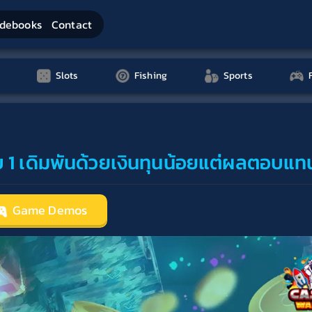
idebooks
Contact
Slots
Fishing
Sports
บ 1 เดิมพันด้วยเงินทุนน้อยแต่ผลตอบแท
Game Demos