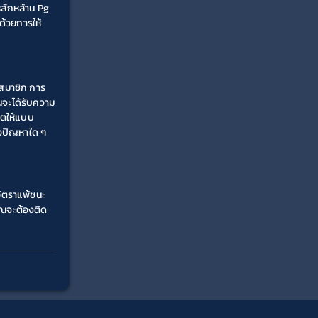
ลักหล้าน Pg 
ด้วยการให้
รสมาชิก การ
ณจะได้รับความ
ดตให้แบบ
ือปัญหาใด ๆ 
บอัตราแพ้ชนะ
คุณจะต้องติด