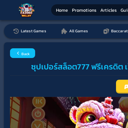
Home
Promotions
Articles
Gu
Latest Games
All Games
Baccarat
Back
ซุปเปอร์สล็อต777 ฟรีเครดิต เ