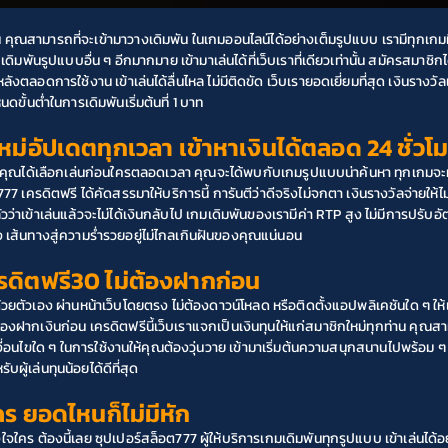
ัน คุณสามารถที่จะเข้ามาวางเดิมพัน ในเกมออนไลน์ได้อย่างเต็มรูปแบบ เรามีทุกเกม
ิมพันรูปแบบอื่น ๆ อีกมากมาย เข้ามาเล่นได้ที่เว็บเราที่เดียวเท่านั้น สมัครสมาชิกได้
งตลอดการใช้งาน เข้าเล่นได้ลื่นไหล ไม่มีติดขัด เว็บเรายอดเยี่ยมที่สุด เงินรางวัล
ดขั้นต่ำในการเดิมพันเริ่มต้นที่ 1 บาท
หม่อัปเดตทุกเวลา เข้าหาเงินได้ตลอด 24 ชั่วโ
ดตให้คุณได้เลือกเล่นก่อนใครตลอดเวลา คุณจะได้พบกับเกมรูปแบบน่าค้นหา ทุกเกม
777 เครดิตฟรี ได้คัดสรรมาให้บริการนี้ การันตีว่าดีจริงไม่จกตา เงินรางวัลจ่ายให้ไม่
ัวว่าเข้าเล่นแล้วจะไม่ได้เงินกลับไป เกมเดิมพันของเรามีค่า RTP สูง ไม่มีการปรับอั
ง เส้นทางสู่ความร่ำรวยอยู่ไม่ไกลเกินฝันของคุณแน่นอน
ครดิตฟรี30 ไม่ต้องฝากก่อน
ยตัวเอง ผ่านหน้าเว็บโดยตรง ไม่ต้องดาวน์โหลด หรือติดตั้งแอปพลิเคชันใด ๆ ให้เส
้องฝากเงินก่อน เครดิตฟรีนี้เว็บเราแจกเป็นเงินทุนให้แก่สมาชิกใหม่ทุกท่าน คุณ
ื่อนไขใด ๆ ในการใช้งานให้คุณต้องวุ่นวาย เข้ามาเริ่มต้นความสนุกสนานไปพร้อม ๆ ก
ผู้เล่นทุนน้อยได้ดีที่สุด
ร ยอดไหนก็ไม่มีหัก
จใคร ต้องนี้เลย ซุปเปอร์สล็อต777 ผู้ให้บริการเกมเดิมพันทุกรูปแบบ เข้าเล่นได้อ