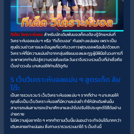
ทีเด็ด วิเคราะห์บอล
 สำหรับนักเดิมพันบอลก็คงต้องรู้จักแหล่งที่ 
วิเคราะห์บอลแม่น ๆ หรือ “ทีเด็ดบอล” กันอย่างแน่นอน เพราะเป็น
ศูนย์รวมข่าวสารและข้อมูลเกี่ยวกับวงการฟุตบอลพร้อมไปด้วยบท
วิเคราะห์ที่มีความแม่นยำจากกลุ่มเซียนบอลและกูรูผู้มีฝีมือในวงการที่
จะพาพวกท่านไปสู่ความรวยในแต่ละวันเราจึงรวบรวมเว็บที่น่าเชื่อถือ 
เว็บข่าววงใน มาเสนอให้ท่านได้ดูกัน 
5 เว็บวิเคราะห์บอลแม่น ๆ สูตรเด็ด ล้ม
โต๊ะ
เป็นการรวบรวม 5 เว็บวิเคราะห์บอลแม่น ๆ จากที่ต่าง ๆ มาเสนอให้
คุณซึ่งเป็น เว็บวิเคราะห์บอลที่มีความแม่นยำ ทำให้นักเดิมพันนั้น
สามารถเล่นสามารถเข้ามาศึกษาและนำไปปรับใช้ประยุกต์ใช้ได้อย่าง
ง่ายดาย
ไม่มีความยุ่งยากใด ๆ หากทำตามเว็บนี้แน่นอนว่าจะทำเงินได้มากกว่า
เดิมหลายเท่าแน่นอน ซึ่งทางเรารวบรวมมาได้ 5 เว็บดังนี้