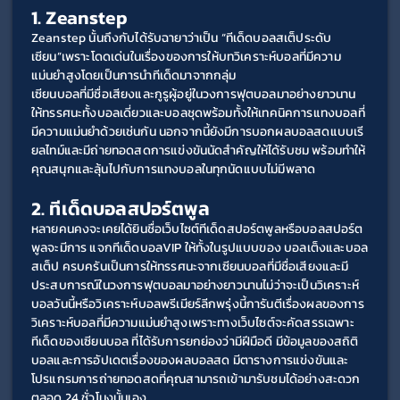
1. Zeanstep 
Zeanstep นั้นถึงกับได้รับฉายาว่าเป็น “ทีเด็ดบอลสเต็ประดับ
เซียน”เพราะโดดเด่นในเรื่องของการให้บทวิเคราะห์บอลที่มีความ
แม่นยำสูงโดยเป็นการนำทีเด็ดมาจากกลุ่ม
เซียนบอลที่มีชื่อเสียงและกูรูผู้อยู่ในวงการฟุตบอลมาอย่างยาวนาน 
ให้ทรรศนะทั้งบอลเดี่ยวและบอลชุดพร้อมทั้งให้เทคนิคการแทงบอลที่
มีความแม่นยำด้วยเช่นกัน นอกจากนี้ยังมีการบอกผลบอลสดแบบเรี
ยลไทม์และมีถ่ายทอดสดการแข่งขันนัดสำคัญให้ได้รับชม พร้อมทำให้
คุณสนุกและลุ้นไปกับการแทงบอลในทุกนัดแบบไม่มีพลาด
2. ทีเด็ดบอลสปอร์ตพูล
หลายคนคงจะเคยได้ยินชื่อเว็บไซต์ทีเด็ดสปอร์ตพูลหรือบอลสปอร์ต
พูลจะมีการ แจกทีเด็ดบอลVIP ให้ทั้งในรูปแบบของ บอลเต็งและบอล
สเต็ป ครบครันเป็นการให้ทรรศนะจากเซียนบอลที่มีชื่อเสียงและมี
ประสบการณ์ในวงการฟุตบอลมาอย่างยาวนานไม่ว่าจะเป็นวิเคราะห์
บอลวันนี้หรือวิเคราะห์บอลพรีเมียร์ลีกพรุ่งนี้การันตีเรื่องผลของการ
วิเคราะห์บอลที่มีความแม่นยำสูงเพราะทางเว็บไซต์จะคัดสรรเฉพาะ 
ทีเด็ดของเซียนบอล ที่ได้รับการยกย่องว่ามีฝีมือดี มีข้อมูลของสถิติ
บอลและการอัปเดตเรื่องของผลบอลสด มีตารางการแข่งขันและ
โปรแกรมการถ่ายทอดสดที่คุณสามารถเข้ามารับชมได้อย่างสะดวก
ตลอด 24 ชั่วโมงนั้นเอง