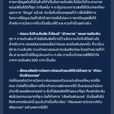
การหาข้อมูลนั้นก็เป็นสิ่งที่จำเป็นในการเดิมพัน ไม่มีอะไรที่จะสามารถ
คอนเฟิร์มได้ดีที่สุด ว่าทีมหนึ่ง ๆ จะมีรูปแบบการเล่นที่ดีได้มากแค่ไหน 
นอกจาก “ข้อมูล” แล้วล่ะ ดังนั้นจึงเป็นเหตุผลที่ว่า เพื่อไม่ให้การ
วิเคราะห์ข้อมูล มันเป็นไปด้วยการมโนไปเอง การหาข้อมูลเพื่อใช้
สำหรับการวิเคราะห์จึงเป็นเรื่องที่ดี และควรทำเป็นอย่างยิ่ง
ก่อนจะไปถึงเส้นชัย ก็ต้องมี “เป้าหมาย” ของการเดิมพัน
ทุก ๆ การเดิมพัน ถ้าไม่มีเส้นชัยที่วางไว้ แล้วเราจะไปถึงได้อย่างไร 
สำหรับการ เล่นพนันบอลออนไลน์ ก่อนจะลงเดิมพันทุกครั้ง ก็จะต้อง
มีการวางเส้นชัย วางเป้าหมายของการเล่นเสียก่อน โดยเป้าหมายที่ว่า
นั้น สามารถตั้งได้ในรูปแบบต่าง ๆ เช่น การตั้งเป้าหมายให้ได้กำไร
จากการเดิมพัน 500 บาท เป็นต้น
เช็คผลลัพธ์การวิเคราะห์ของตัวเองให้ชัวร์ด้วยการ “เทียบ
กับเซียนบอล”
ต่อให้คุณคิดว่าการวิเคราะห์บอลของตัวเองเก่งสักแค่ไหน แต่เชื่อ
เถอะว่ามันก็ยังมีโอกาสที่จะเกิดความผิดพลาดได้ ซึ่งแน่นอนว่ามันจะ
นำมาซึ่งผลเสียหลายอย่าง ซึ่งก็มีผลเสียที่ร้ายแรงที่สุด ที่เหล่านักเดิม
พันไม่อยากเจอมากที่สุด นั่นก็คือการ “เสียเดิมพันบอล” ดังนั้นเพื่อไม่
ให้เกิดกรณีเหล่านี้ คุณจึงจำเป็นที่จะต้อง “เทียบผลการวิเคราะห์กับ
เซียนบอล” อย่างพลาดไม่ได้