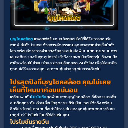
บุญโชคสล็อต
 แพลตฟอร์มเกมสล็อตออนไลน์ที่ได้รับการยอมรับ
จากผู้เล่นทั่วประเทศ ด้วยการคัดสรรเกมคุณภาพจากค่ายชั้นนำทั่ว
โลก พร้อมอัตราการจ่ายรางวัลสูงและโบนัสพิเศษมากมาย ระบบการ
เล่นเสถียร รองรับทุกอุปกรณ์ เข้าถึงง่ายผ่านมือถือทุกรุ่น ทีมงานมือ
อาชีพพร้อมให้คำแนะนำและช่วยเหลือตลอด 24 ชั่วโมง เพื่อให้สมาชิก
ทุกคนได้รับความสนุกและความคุ้มค่าสูงสุดในการเดิมพัน
โปรสุดปังที่บุญโชคสล็อต คุณไม่เคย
เห็นที่ไหนมาก่อนแน่นอน
เตรียมพบกับ
โปรโมชัน
สุดพิเศษจากบุญโชคสล็อต ที่คัดสรรมาเพื่อ
สมาชิกทุกระดับ ด้วยเงื่อนไขสุดง่าย เทิร์นน้อย ถอนได้จริง พร้อม
สิทธิประโยชน์มากมายที่จะทำให้การเล่นของคุณคุ้มค่ามากกว่าที่เคย 
มาดูกันว่าโปรโมชันไหนที่ใช่สำหรับคุณ
โปรโมชันรายวัน
ฝากครั้งแรกของวัน รับโบนัส 20% สูงสุด 1,000 บาท