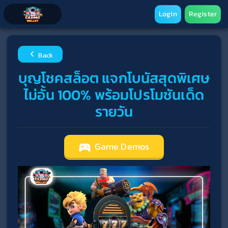
Login
Register
Back
บุญโชคสล็อต แจกโบนัสสุดพิเศษ
ไม่อั้น 100% พร้อมโปรโมชันเด็ด
รายวัน
Game Demos