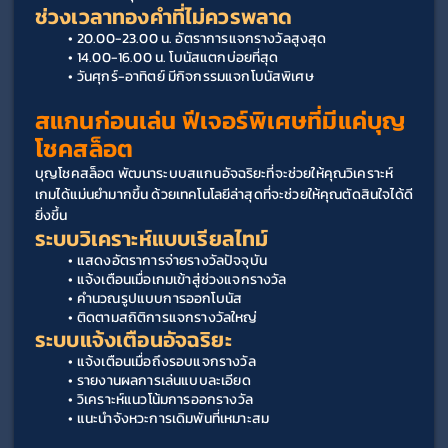
ช่วงเวลาทองคำที่ไม่ควรพลาด
20.00-23.00 น. อัตราการแจกรางวัลสูงสุด
14.00-16.00 น. โบนัสแตกบ่อยที่สุด
วันศุกร์-อาทิตย์ มีกิจกรรมแจกโบนัสพิเศษ
สแกนก่อนเล่น ฟีเจอร์พิเศษที่มีแค่บุญ
โชคสล็อต
บุญโชคสล็อต พัฒนาระบบสแกนอัจฉริยะที่จะช่วยให้คุณวิเคราะห์
เกมได้แม่นยำมากขึ้น ด้วยเทคโนโลยีล่าสุดที่จะช่วยให้คุณตัดสินใจได้ดี
ยิ่งขึ้น
ระบบวิเคราะห์แบบเรียลไทม์
แสดงอัตราการจ่ายรางวัลปัจจุบัน
แจ้งเตือนเมื่อเกมเข้าสู่ช่วงแจกรางวัล
คำนวณรูปแบบการออกโบนัส
ติดตามสถิติการแจกรางวัลใหญ่
ระบบแจ้งเตือนอัจฉริยะ
แจ้งเตือนเมื่อถึงรอบแจกรางวัล
รายงานผลการเล่นแบบละเอียด
วิเคราะห์แนวโน้มการออกรางวัล
แนะนำจังหวะการเดิมพันที่เหมาะสม