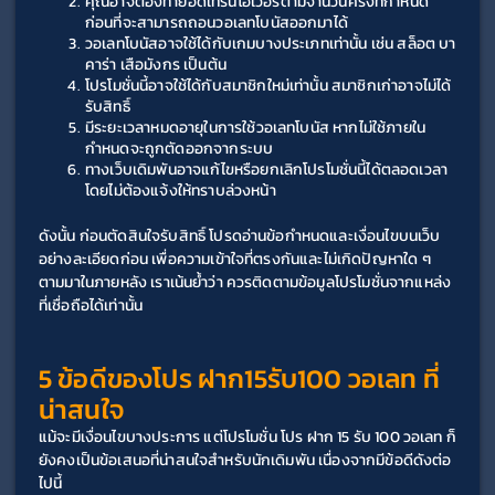
คุณอาจต้องทำยอดเทิร์นโอเวอร์ตามจำนวนครั้งที่กำหนด 
ก่อนที่จะสามารถถอนวอเลทโบนัสออกมาได้
วอเลทโบนัสอาจใช้ได้กับเกมบางประเภทเท่านั้น เช่น สล็อต บา
คาร่า เสือมังกร เป็นต้น
โปรโมชั่นนี้อาจใช้ได้กับสมาชิกใหม่เท่านั้น สมาชิกเก่าอาจไม่ได้
รับสิทธิ์
มีระยะเวลาหมดอายุในการใช้วอเลทโบนัส หากไม่ใช้ภายใน
กำหนดจะถูกตัดออกจากระบบ
ทางเว็บเดิมพันอาจแก้ไขหรือยกเลิกโปรโมชั่นนี้ได้ตลอดเวลา
โดยไม่ต้องแจ้งให้ทราบล่วงหน้า
ดังนั้น ก่อนตัดสินใจรับสิทธิ์ โปรดอ่านข้อกำหนดและเงื่อนไขบนเว็บ
อย่างละเอียดก่อน เพื่อความเข้าใจที่ตรงกันและไม่เกิดปัญหาใด ๆ 
ตามมาในภายหลัง เราเน้นย้ำว่า ควรติดตามข้อมูลโปรโมชั่นจากแหล่ง
ที่เชื่อถือได้เท่านั้น
5 ข้อดีของโปร ฝาก15รับ100 วอเลท ที่
น่าสนใจ
แม้จะมีเงื่อนไขบางประการ แต่โปรโมชั่น โปร ฝาก 15 รับ 100 วอเลท ก็
ยังคงเป็นข้อเสนอที่น่าสนใจสำหรับนักเดิมพัน เนื่องจากมีข้อดีดังต่อ
ไปนี้