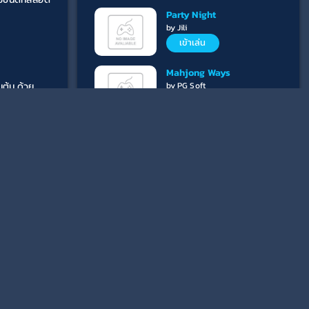
Party Night
by Jili
เข้าเล่น
Mahjong Ways
by PG Soft
นต้น ด้วย
เข้าเล่น
นใหญ่ในต่าง
จุบันที่ปรับ
ณะนี้ทีม
ารเล่นคาสิโน
าสชนะการเดิม