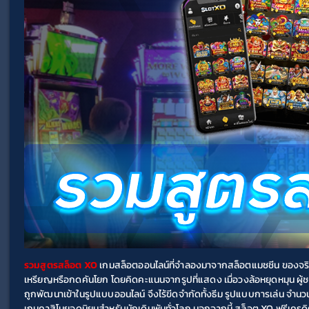
รวมสูตรสล็อต XO
เกมสล็อตออนไลน์ที่จำลองมาจากสล็อตแมชชีน ของจริงใน
เหรียญหรือกดคันโยก โดยคิดคะแนนจากรูปที่แสดง เมื่อวงล้อหยุดหมุน ผู้ชนะท
ถูกพัฒนาเข้าในรูปแบบออนไลน์ จึงไร้ขีดจำกัดทั้งธีม รูปแบบการเล่น จำน
เกมคาสิโนยอดนิยมสำหรับนักเดิมพันทั่วโลก นอกจากนี้ สล็อต XO ฟรีเครดิต ยั