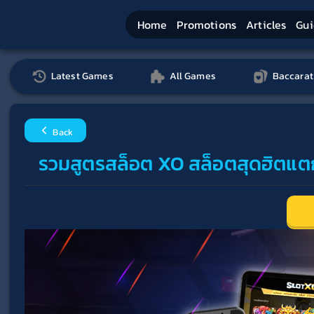
Home
Promotions
Articles
Gu
Latest Games
All Games
Baccarat
Back
รวมสูตรสล็อต XO สล็อตสุดฮิตแตกง่