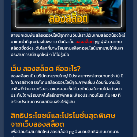
สายนักเดิมพันสล็อตออนไลน์ทุกท่าน วันนี้เรามีเว็บเกมสล็อตน้องใหม่
มาแนะนำที่คุณต้องไม่พลาด นั่นคือเว็บ 
ลองสล็อต
 pg ผู้พัฒนาเกม
สล็อตชื่อดังระดับโลกที่มาพร้อมเกมสล็อตออนไลน์มากมายให้ค้นหา
ประสบการณ์สนุกใหม่ ๆ ได้ไม่รู้เบื่อ
เว็บ ลองสล็อต คืออะไร?
ลองสล็อต เป็นบริษัทเกมรายใหญ่ มีประสบการณ์ยาวนานกว่า 10 ปี
ในการสร้างสรรค์เกมสล็อตออนไลน์คุณภาพเยี่ยม ด้วยทีมงานมือ
อาชีพที่ถ่ายทอดเรื่องราวและคอนเซ็ปต์สดใหม่ลงในเกมได้อย่างน่า
ประทับใจ พร้อมเทคโนโลยีกราฟิกและเสียงประกอบในระดับ HD ที่
สร้างประสบการณ์เสมือนจริงให้ผู้เล่น
สิทธิประโยชน์และโปรโมชั่นสุดพิเศษ
จากเว็บลองสล็อต
เพื่อต้อนรับสมาชิกใหม่ ลองสล็อต pg จึงมอบสิทธิพิเศษมากมาย 