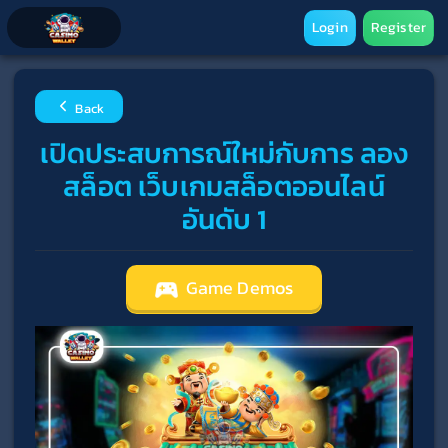
Login
Register
Back
เปิดประสบการณ์ใหม่กับการ ลอง
สล็อต เว็บเกมสล็อตออนไลน์
อันดับ 1
Game Demos