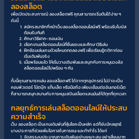
ลองสล็อต
เพื่อเปิดประสบการณ์ ลองสล็อตฟรี คุณสามารถเริ่มต้นได้ง่าย ๆ 
ดังนี้
สมัครสมาชิกที่หน้าเว็บลองสล็อตออนไลน์ฟรี พร้อมรับโบนัส
ต้อนรับทันที
ศึกษาวิธีฝาก-ถอนเงิน
เลือกเกมสล็อตออนไลน์ที่ชื่นชอบและศึกษาวิธีเล่น
ฝึกซ้อมเล่นเกมด้วยโหมดทดลองฟรี เพื่อเรียนรู้กติกาก่อน
เริ่มเดิมพันจริง
เมื่อพร้อมแล้ว ให้เริ่มวางเดิมพันและสนุกกับการหมุนวงล้อ
สล็อตออนไลน์ไปพร้อม ๆ กัน
ทั้งนี้คุณสามารถเล่น ลองสล็อตฟรี ได้จากทุกอุปกรณ์ ไม่ว่าจะเป็น
คอมพิวเตอร์ โน้ตบุ๊ก แท็บเล็ต หรือมือถือ เพียงเชื่อมต่ออินเทอร์เน็ต
ก็สามารถสนุกสนานกับการหมุนสปินสล็อตแสนมันส์ได้ทุกที่ทุกเวลา
กลยุทธ์การเล่นสล็อตออนไลน์ให้ประสบ
ความสำเร็จ
เว็บ ลองสล็อต เป็นเกมเดิมพันที่ลุ้นโชคเป็นหลัก แต่ก็ยังมีกลยุทธ์
บางประการที่ช่วยเพิ่มโอกาสในการชนะและทำกำไร ได้แก่
จัดสรรงบประมาณการเดิมพันอย่างเหมาะสม อย่าเสี่ยงมาก