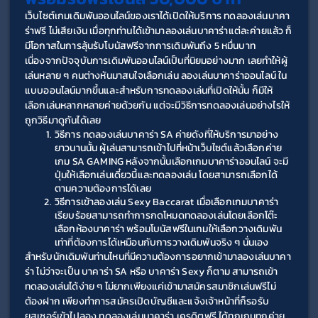
เว็บไซต์เกมเดิมพันออนไลน์ของเราได้เปิดให้บริการ ทดลองเล่นบาคา
ร่าฟรี ไม่เสียเงิน เมื่อทุกท่านได้เข้ามาลองเล่นบาคาร่าแต่ละค่ายแล้ว ก็
มีโอกาสในการลุ้นรับโบนัสฟรีจากการเดิมพันถึง 5 หมื่นบาท 
เนื่องจากปัจจุบันการเดิมพันออนไลน์เป็นที่นิยมอย่างมาก เลยทำให้ผู้
เล่นหลาย ๆ คนต่างหันมาสนใจเลือกเล่น ลองเล่นบาคาร่าออนไลน์ ใน
แบบออนไลน์มากขึ้นและสำหรับการทดลองเล่นที่เปิดให้นั้น ก็มีให้
เลือกเล่นหลากหลายค่ายด้วยกัน แต่จะมีวิธีการทดลองเล่นอย่างไรให้
ถูกวิธีมาดูกันได้เลย
วิธีการ ทดลองเล่นบาคาร่า SA ค่ายดังที่ให้บริการมาอย่าง
ยาวนานนั้น ผู้เล่นสามารถเข้าไปที่หน้าเว็บไซต์แล้วเลือกค่าย
เกม SA GAMING หลังจากนั้นเลือกเกมบาคาร่าออนไลน์ จะมี
ปุ่มให้เลือกเล่นเดี๋ยวนี้และทดลองเล่น โดยสามารถเลือกได้
ตามความต้องการได้เลย
วิธีการเข้าลองเล่น Sexy Baccarat เมื่อเลือกเกมบาคาร่า
เรียบร้อยสามารถทำการกดโหมดทดลองเล่นโดยเลือกโต๊ะ
เลือกห้องบาคาร่า พร้อมโบนัสฟรีในเกมให้เลือกวางเดิมพัน
เท่าที่ต้องการได้เหมือนกับการวางเดิมพันจริง ๆ นั่นเอง
สำหรับนักเดิมพันท่านไหนที่มีความต้องการอยากเข้ามาลองเล่นบาคา
ร่า ไม่ว่าจะเป็น บาคาร่า SA หรือ บาคาร่า Sexy ก็ตาม สามารถเข้า
ทดลองเล่นได้ง่าย ๆ ไม่ยากเพียงแค่เข้ามาสมัครสมาชิกเล่นฟรีไม่
ต้องฝาก เพียงทำการสมัครเปิดบัญชีและแจ้งเจ้าหน้าที่ก็รอรับ
ยูสเซอร์เข้าไปลอง ทดลองเล่นบาคาร่า เครดิตฟรี ได้ทุกเกมทุกค่าย