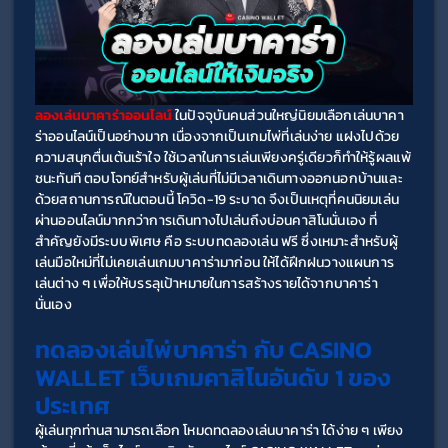
ลองเล่นบาคาร่าออนไลน์
 ในปัจจุบันคนส่วนใหญ่นิยมเลือกเล่นบาคา
ร่าออนไลน์เป็นอย่างมาก เนื่องจากเป็นเกมไพ่ที่เล่นง่าย แฝงไปด้วย
ความสนุกตื่นเต้นเร้าใจ ใช้เวลาในการเล่นเพียงครู่เดียวก็ทำให้รู้ผลแพ้
ชนะทันที ตอบโจทย์สำหรับผู้เล่นที่ไม่มีเวลาเดินทางออกนอกบ้านและ
ด้วยสถานการณ์ในตอนนี้ โควิด-19 ระบาด จึงเป็นเหตุที่คนนิยมเล่น
ผ่านออนไลน์มากกว่าการเดินทางไปเล่นถึงบ่อนคาสิโนนั่นเอง ที่
สำคัญยังมีระบบพิเศษ คือ ระบบทดลองเล่น ฟรี ซึ่งเหมาะสำหรับผู้
เล่นมือใหม่ที่ไม่เคยเล่นเกมบาคาร่ามาก่อน ให้ได้ฝึกฝนวางแผนการ
เล่นต่าง ๆ เพื่อให้บรรลุเป้าหมายในการสร้างรายได้จากบาคาร่า
นั่นเอง
ทดลองเล่นไพ่บาคาร่า กับ CASINO 
WALLET เว็บเกมคาสิโนอันดับ 1 ของ
ประเทศ 
ผู้เล่นทุกท่านสามารถเลือก โหมดทดลองเล่นบาคาร่า ได้ง่าย ๆ เพียง