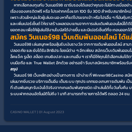
	หากเลือกลงทุนกับ วินเนอร์98 เรารับรองได้เลยว่าคุณจะไม่มีทางเบื่ออย่างแน่นอน เพราะ Winner98Casino มีโปรโมชั่นดี ๆ ให้คุณได้เข้าร่วมตลอดทั้งปี ไม่ว่าจะเป็นใน
เรื่องของเครดิตฟรี หรือ โปรฝากครั้งแรก 100 รับ 300 สำหรับสมาชิกใหม่ แล
เพราะส่วนใหญ่แล้วผู้เล่นจะมองหาก็แต่โปรแรกเข้า หรือโปรอื่น ๆ ที่มันคุ้มกว่
และเพิ่มเปอร์เซ็นต์ ให้เราสร้างผลตอบแทนจากการเล่นเดิมพันออนไลน์ได้ดีขึ้น 
ยอดถอน เพื่อให้ผู้เล่นใช้งานโบนัสได้ง่ายขึ้น และมีเปอร์เซ็นต์ที่จะถอนออกไ
สมัคร วินเนอร์98 เว็บเดิมพันออนไลน์ ได้แล
	วินเนอร์98 เล่นสนุกพร้อมลุ้นรับเงินรางวัล จากการเดิมพันออนไลน์ สามารถสมัครเป็นสมาชิกกับทาง Winner98 เครดิตฟรี เว็บไซต์ของเราได้แล้ววันนี้ มั่นใจได้ในความ
ปลอดภัย และยังได้รับสิทธิประโยชน์ต่าง ๆ อีกเพียบ สมัครเว็บเดิมพันออนไ
ล็คแจ็ค รูเล็ต สล็อต เกมยิงปลา และเกมอื่น ๆ เราก็มีให้คุณได้เลือกเล่
บนมือถือ และ True Wallet อีกด้วย อย่ารอช้า รีบมาสมัครสมาชิกพร้อมรับบ
สรุป
	วินเนอร์ 98 เว็บหลักอย่างเป็นทางการ เข้าง่าย ที่ Winner98Casino สมัครง่าย เข้าเล่นเกมได้เร็ว บริการซื่อตรง การเงินมั่นคง เล่นเกมลุ้นรับเงินได้แบบไม่จำกัดยอด ยิ่ง
เล่นมากยิ่งรวย บริการเต็มอิ่ม เต็มระบบ ทุกประเภทของเกมการเดิมพัน เป็นท
ที่ เดิมพันสนุกรับเงินได้จริงจากเกมเดิมพันทุกชนิด เข้าเล่นได้ทั้งวันทั
ระบบฝากถอนอัตโนมัติไม่ถึง 1 นาที สามารถทำรายการได้ฟรี ตลอด 24 ชม.
CASINO WALLET | 01 August 2023