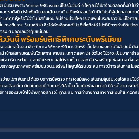
ะเรายังมีโปรโมชั่นคืนยอดเสียจากเว็บเดิมพันออนไลน์ เป็นโปรที่ผู้เล่นหลายท่านม
า แต่คุณรู้หรือไม่ว่าโบนัสคืนเงิน ก็มีส่วนช่วยให้การเดิมพันในระยะยาวนั้น มีโอกาส
ทางทีมงาน วินเนอร์98 จึงได้คัดเลือกแต่โปรที่เชื่อถือได้ โปรที่มีการทำเทิร์นน้อย
ด้จริง ๆ บอกเลยว่าคุ้มแน่นอน 
้ววันนี้ พร้อมรับสิทธิพิเศษระดับพรีเมียม
ลน์ เข้าเล่นเกมเดิมพันได้หลากหลายประเภท ตลอด 24 ชั่วโมง ไม่ว่าจะเป็นบาคาร่า 
นได้ตามใจ บริการฝาก-ถอนเงิน ระบบออโต้รวดเร็ว ปลอดภัย รองรับทุกช่องทาง ทั้ง
ริการคุณภาพสุดพรีเมียม วินเนอร์98 ให้คุณได้รับประสบการณ์การเล่นคาสิโนออนไล
างเลือกที่คนนิยมในตอนนี้ วินเนอร์ 98 เป็นเว็บเดิมพันออนไลน์ ที่ใครก็สามารถเข้
้งคืน บริการรองรับเข้าใช้ง่ายทุกอุปกรณ์ ทุกระบบ การทำรายการทางการเงินก็สะดวก