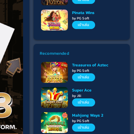
Pinata Wins
by PG Soft
เข้าเล่น
Recommended
Treasures of Aztec
by PG Soft
เข้าเล่น
Super Ace
by Jili
เข้าเล่น
Mahjong Ways 2
by PG Soft
เข้าเล่น