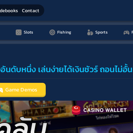
idebooks
Contact
Slots
Fishing
Sports
ดับหนึ่ง เล่นง่ายได้เงินชัวร์ ถอนไม่อั้น
Game Demos