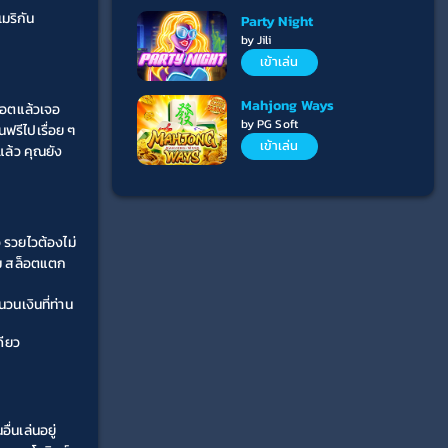
มริกัน
Party Night
by Jili
เข้าเล่น
Mahjong Ways
ล็อตแล้วเจอ
by PG Soft
รีไปเรื่อย ๆ 
เข้าเล่น
แล้ว คุณยัง
 รวยไวต้องไม่
กม สล็อตแตก
นเงินที่ท่าน
ดียว
่นเล่นอยู่