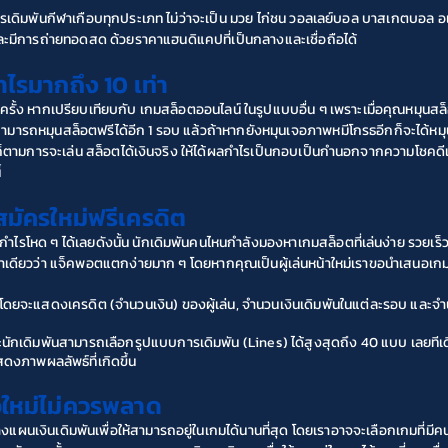
รเดิมพันกีฬาเกือบทุกประเภท ไม่ว่าจะเป็น มวย ไก่ชน วอลเลย์บอล บาสเกตบอล อเ
ะมีการถ่ายทอดสด ด้วยราคาแฮนดิแคปที่เป็นกลางและเชื่อถือได้
ไรมากถึง 10 เท่า
ะครั้ง หากเปรียบเทียบกับ เกมสล็อตออนไลน์ ในรูปแบบอื่น ๆ เพราะเมื่อคุณหมุนส
ามารถหมุนสล็อตฟรีได้อีก 1 รอบ แล้วถ้าหากยังหมุนเจอภาพหมีโกรธอีกก็จะได้หมุนฟ
งไรก็ตามการจะเล่น สล็อตได้เงินจริง ให้ได้ผลกำไรเป็นกอบเป็นกำนอกจากความโชคดี
้
สมัครใหม่ฟรีเครดิต
ำไรโหด ๆ ได้เลยดังนั้น นักเดิมพันคนไหนกำลังมองหาเกมสล็อตที่เล่นง่าย รวยเร็ว
ด้คำเดียวว่า แจ็คพอตแตกง่ายมาก ๆ โดยหากคุณเป็นผู้เล่นหน้าใหม่เราขอนำเสนอเ
ดยจะแสดงเครดิต (จำนวนเงิน) ของผู้เล่น, จำนวนเงินเดิมพันในแต่ละรอบ และจำนว
ักเดิมพันสามารถเลือกรูปแบบการเดิมพัน (Lines) ได้สูงสุดถึง 40 แบบ เลยทีเ
สดงภาพผลลัพธ์ที่เกิดขึ้น
อใหม่ไม่ควรพลาด 
เงินเดิมพันเพื่อให้สามารถอยู่ในเกมได้นานที่สุด โดยเราอาจจะเลือกเกมที่มีคนอื