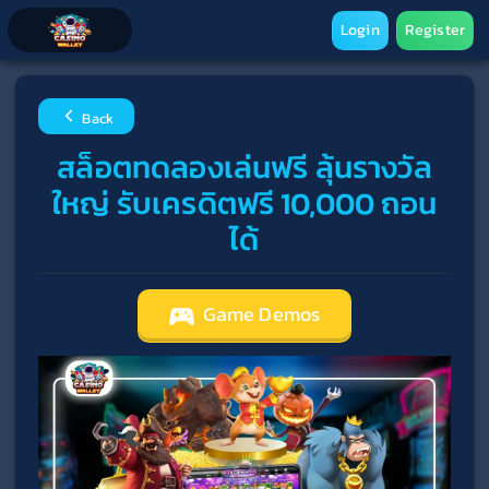
Login
Register
Back
สล็อตทดลองเล่นฟรี ลุ้นรางวัล
ใหญ่ รับเครดิตฟรี 10,000 ถอน
ได้
Game Demos