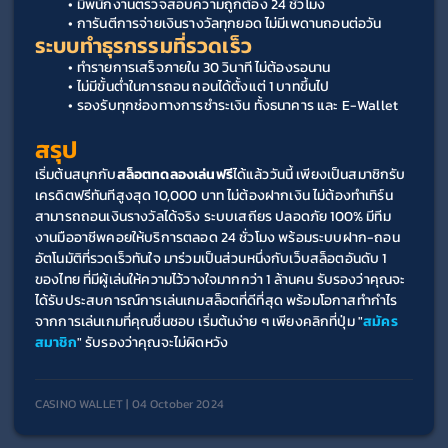
มีพนักงานตรวจสอบความถูกต้อง 24 ชั่วโมง
การันตีการจ่ายเงินรางวัลทุกยอด ไม่มีเพดานถอนต่อวัน
ระบบทำธุรกรรมที่รวดเร็ว
ทำรายการเสร็จภายใน 30 วินาที ไม่ต้องรอนาน
ไม่มีขั้นต่ำในการถอน ถอนได้ตั้งแต่ 1 บาทขึ้นไป
รองรับทุกช่องทางการชำระเงิน ทั้งธนาคาร และ E-Wallet
สรุป
เริ่มต้นสนุกกับ
สล็อตทดลองเล่นฟรี
ได้แล้ววันนี้ เพียงเป็นสมาชิกรับ
เครดิตฟรีทันทีสูงสุด 10,000 บาท ไม่ต้องฝากเงิน ไม่ต้องทำเทิร์น 
สามารถถอนเงินรางวัลได้จริง ระบบเสถียร ปลอดภัย 100% มีทีม
งานมืออาชีพคอยให้บริการตลอด 24 ชั่วโมง พร้อมระบบฝาก-ถอน
อัตโนมัติที่รวดเร็วทันใจ มาร่วมเป็นส่วนหนึ่งกับเว็บสล็อตอันดับ 1 
ของไทย ที่มีผู้เล่นให้ความไว้วางใจมากกว่า 1 ล้านคน รับรองว่าคุณจะ
ได้รับประสบการณ์การเล่นเกมสล็อตที่ดีที่สุด พร้อมโอกาสทำกำไร
จากการเล่นเกมที่คุณชื่นชอบ เริ่มต้นง่าย ๆ เพียงคลิกที่ปุ่ม "
สมัคร
สมาชิก
" รับรองว่าคุณจะไม่ผิดหวัง
CASINO WALLET | 04 October 2024