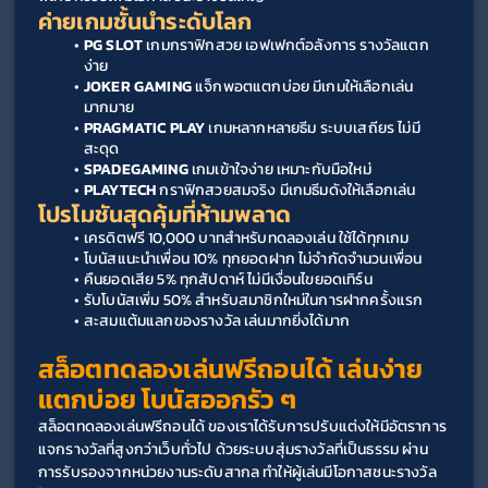
ค่ายเกมชั้นนำระดับโลก
PG SLOT
 เกมกราฟิกสวย เอฟเฟกต์อลังการ รางวัลแตก
ง่าย
JOKER GAMING
 แจ็กพอตแตกบ่อย มีเกมให้เลือกเล่น
มากมาย
PRAGMATIC PLAY
 เกมหลากหลายธีม ระบบเสถียร ไม่มี
สะดุด
SPADEGAMING
 เกมเข้าใจง่าย เหมาะกับมือใหม่
PLAYTECH
 กราฟิกสวยสมจริง มีเกมธีมดังให้เลือกเล่น
โปรโมชันสุดคุ้มที่ห้ามพลาด
เครดิตฟรี 10,000 บาทสำหรับทดลองเล่น ใช้ได้ทุกเกม
โบนัสแนะนำเพื่อน 10% ทุกยอดฝาก ไม่จำกัดจำนวนเพื่อน
คืนยอดเสีย 5% ทุกสัปดาห์ ไม่มีเงื่อนไขยอดเทิร์น
รับโบนัสเพิ่ม 50% สำหรับสมาชิกใหม่ในการฝากครั้งแรก
สะสมแต้มแลกของรางวัล เล่นมากยิ่งได้มาก
สล็อตทดลองเล่นฟรีถอนได้ เล่นง่าย 
แตกบ่อย โบนัสออกรัว ๆ
สล็อตทดลองเล่นฟรีถอนได้ ของเราได้รับการปรับแต่งให้มีอัตราการ
แจกรางวัลที่สูงกว่าเว็บทั่วไป ด้วยระบบสุ่มรางวัลที่เป็นธรรม ผ่าน
การรับรองจากหน่วยงานระดับสากล ทำให้ผู้เล่นมีโอกาสชนะรางวัล