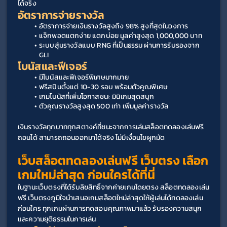
ได้จริง
อัตราการจ่ายรางวัล
อัตราการจ่ายเงินรางวัลสูงถึง 98% สูงที่สุดในวงการ
แจ็กพอตแตกง่าย แตกบ่อย มูลค่าสูงสุด 1,000,000 บาท
ระบบสุ่มรางวัลแบบ RNG ที่เป็นธรรม ผ่านการรับรองจาก 
GLI
โบนัสและฟีเจอร์
มีโบนัสและฟีเจอร์พิเศษมากมาย
ฟรีสปินตั้งแต่ 10-30 รอบ พร้อมตัวคูณพิเศษ
เกมโบนัสที่เพิ่มโอกาสชนะ มินิเกมสุดสนุก
ตัวคูณรางวัลสูงสุด 500 เท่า เพิ่มมูลค่ารางวัล
เงินรางวัลทุกบาททุกสตางค์ที่ชนะจากการเล่นสล็อตทดลองเล่นฟรี
ถอนได้ สามารถถอนออกมาได้จริง ไม่มีเงื่อนไขผูกมัด
เว็บสล็อตทดลองเล่นฟรี เว็บตรง เลือก
เกมใหม่ล่าสุด ก่อนใครได้ที่นี่
ในฐานะเว็บตรงที่ได้รับลิขสิทธิ์จากค่ายเกมโดยตรง สล็อตทดลองเล่น
ฟรี เว็บตรงภูมิใจนำเสนอเกมสล็อตใหม่ล่าสุดให้ผู้เล่นได้ทดลองเล่น
ก่อนใคร ทุกเกมผ่านการทดสอบคุณภาพมาแล้ว รับรองความสนุก
และความยุติธรรมในการเล่น 