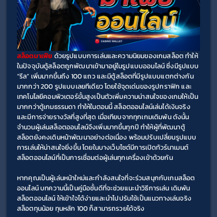
สล็อตมาเฟีย 
ด้วยรูปแบบการเล่นและความนิยมของเกมสล็อต ทำให้
ในปัจจุบันตู้สล็อตถูกพัฒนาเข้ามาอยู่ในรูปแบบออนไลน์ ซึ่งมีรูปแบบ 
“รีล” เพิ่มมากขึ้นถึง 100 แถว และมีตู้สล็อตที่มีรูปแบบแตกต่างกัน
มากกว่า 200 รูปแบบเลยทีเดียว โดยใช้จุดเด่นของรูปกราฟิก และ
เทคโนโลยีคอมพิวเตอร์ขั้นสูงเป็นตัวเพิ่มความน่าสนใจของเกมให้เป็น
มากกว่าตู้เกมธรรมดา ทำให้ในตอนนี้ สล็อตออนไลน์เล่นได้เงินจริง 
และมีการจ่ายรางวัลที่สูงที่สุด เมื่อเทียบจากทุกเกมเดิมพัน ดังนั้น
จำนวนผู้เล่นสล็อตออนไลน์จึงเพิ่มมากขึ้นทุกปี ทำให้ผู้ที่พัฒนาตู้
สล็อตยังคงเดินหน้าพัฒนาอย่างต่อเนื่อง พร้อมปรับเปลี่ยนรูปแบบ
การเล่นให้น่าสนใจยิ่งขึ้น โดยในบางเว็บไซต์มีการเปิดทัวร์นาเมนต์
สล็อตออนไลน์ที่เป็นการเชื่อมต่อผู้เล่นทุกเครื่องเข้าด้วยกัน
หากคุณเป็นผู้เล่นหน้าใหม่และกำลังสนใจที่จะร่วมสนุกกับเกมสล็อต
ออนไลน์ บทความนี้เป็นคู่มือชั้นดีที่จะช่วยแนะนำวิธีการเล่น เดิมพัน
สล็อตออนไลน์ ให้เข้าใจได้ง่ายและนำไปปรับใช้เป็นแนวทางเล่นจริง 
สล็อตทุนน้อย ทุนหลัก 100 ก็สามารถรวยได้จริง